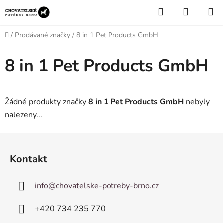
Přejít
Hledat
NÁKUP
na
KOŠÍK
obsah
Domů
/
Prodávané značky
/
8 in 1 Pet Products GmbH
8 in 1 Pet Products GmbH
Žádné produkty značky
8 in 1 Pet Products GmbH
nebyly
nalezeny...
Z
á
Kontakt
p
a
info
@
chovatelske-potreby-brno.cz
t
í
+420 ­734 235 770