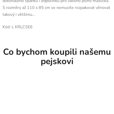
dokonalého spánku i odpočinku pro vašeho psího mazlíčka.
S rozměry až 110 x 85 cm se nemusíte rozpakovat věnovat
takový i většímu...
Kód:
L KRLCSE6
Co bychom koupili našemu
pejskovi