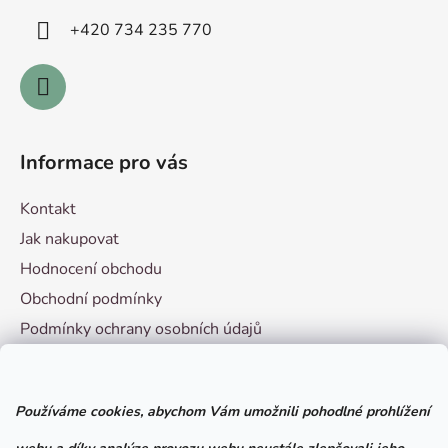
í
+420 ­734 235 770
Informace pro vás
Kontakt
Jak nakupovat
Hodnocení obchodu
Obchodní podmínky
Podmínky ochrany osobních údajů
Vzorový formulář pro odstoupení od smlouvy
Používáme cookies, abychom Vám umožnili pohodlné prohlížení