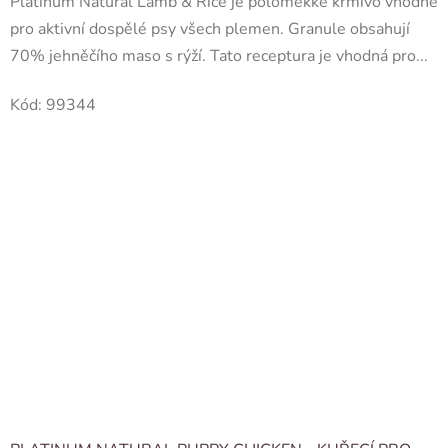
Platinum Natural Lamb & Rice je poloměkké krmivo vhodné
pro aktivní dospělé psy všech plemen. Granule obsahují
70% jehněčího maso s rýží. Tato receptura je vhodná pro...
Kód:
99344