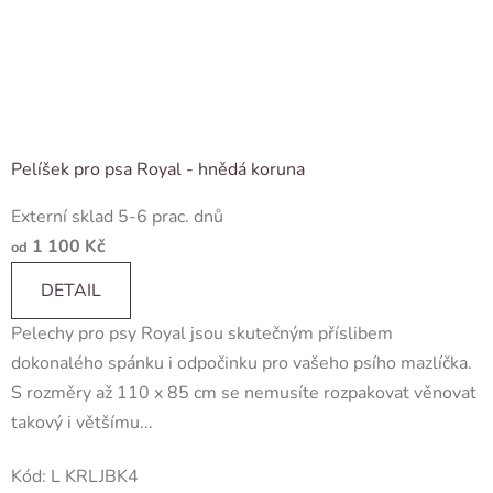
Pelíšek pro psa Royal - hnědá koruna
Externí sklad 5-6 prac. dnů
1 100 Kč
od
DETAIL
Pelechy pro psy Royal jsou skutečným příslibem
dokonalého spánku i odpočinku pro vašeho psího mazlíčka.
S rozměry až 110 x 85 cm se nemusíte rozpakovat věnovat
takový i většímu...
Kód:
L KRLJBK4