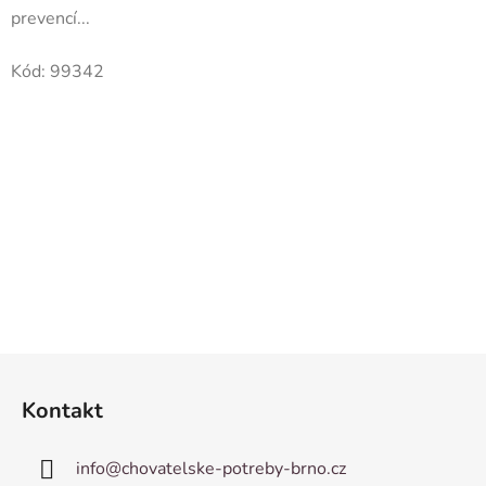
prevencí...
Kód:
99342
Z
á
Kontakt
p
a
info
@
chovatelske-potreby-brno.cz
t