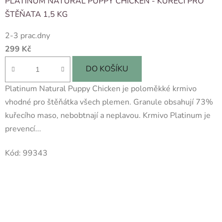
PLATINUM NATURAL PUPPY CHICKEN - KUŘECÍ PRO
ŠTĚŇATA 1,5 KG
2-3 prac.dny
299 Kč
DO KOŠÍKU
Platinum Natural Puppy Chicken je poloměkké krmivo
vhodné pro štěňátka všech plemen. Granule obsahují 73%
kuřecího maso, nebobtnají a neplavou. Krmivo Platinum je
prevencí...
Kód:
99343