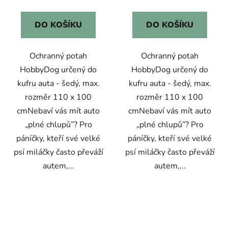
cena:
cena:
DO KOŠÍKU
DO KOŠÍKU
Ochranný potah
Ochranný potah
HobbyDog určený do
HobbyDog určený do
kufru auta - šedý, max.
kufru auta - šedý, max.
rozměr 110 x 100
rozměr 110 x 100
cmNebaví vás mít auto
cmNebaví vás mít auto
„plné chlupů”? Pro
„plné chlupů”? Pro
páníčky, kteří své velké
páníčky, kteří své velké
psí miláčky často převáží
psí miláčky často převáží
autem,...
autem,...