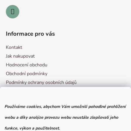
v
k
y
v
ý
Informace pro vás
p
i
Kontakt
s
u
Jak nakupovat
Hodnocení obchodu
Obchodní podmínky
Podmínky ochrany osobních údajů
Vzorový formulář pro odstoupení od smlouvy
Používáme cookies, abychom Vám umožnili pohodlné prohlížení
Facebook
webu a díky analýze provozu webu neustále zlepšovali jeho
funkce, výkon a použitelnost.