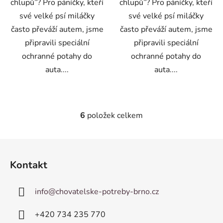
chlupů”? Pro páníčky, kteří
chlupů”? Pro páníčky, kteří
své velké psí miláčky
své velké psí miláčky
často převáží autem, jsme
často převáží autem, jsme
připravili speciální
připravili speciální
ochranné potahy do
ochranné potahy do
auta....
auta....
6
položek celkem
O
v
l
Z
á
á
d
Kontakt
p
a
a
c
info
@
chovatelske-potreby-brno.cz
t
í
p
í
+420 ­734 235 770
r