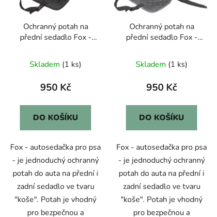
p
k
r
t
Ochranný potah na
Ochranný potah na
o
ů
přední sedadlo Fox -
přední sedadlo Fox -
d
černý
šedý
u
Skladem
(1 ks)
Skladem
(1 ks)
k
t
950 Kč
950 Kč
ů
DO KOŠÍKU
DO KOŠÍKU
Fox - autosedačka pro psa
Fox - autosedačka pro psa
- je jednoduchý ochranný
- je jednoduchý ochranný
potah do auta na přední i
potah do auta na přední i
zadní sedadlo ve tvaru
zadní sedadlo ve tvaru
"koše". Potah je vhodný
"koše". Potah je vhodný
pro bezpečnou a
pro bezpečnou a