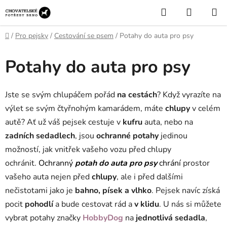
Přejít
Hledat
NÁKUP
na
KOŠÍK
obsah
Domů
/
Pro pejsky
/
Cestování se psem
/
Potahy do auta pro psy
Potahy do auta pro psy
Jste se svým chlupáčem pořád
na cestách
? Když vyrazíte na
výlet se svým čtyřnohým kamarádem, máte
chlupy
v celém
autě?
Ať už váš pejsek cestuje v
kufru
auta, nebo na
zadních sedadlech
, jsou
ochranné potahy
jedinou
možností, jak vnitřek vašeho vozu před chlupy
ochránit.
Ochranný
potah do auta pro psy
chrání
prostor
vašeho auta nejen před
chlupy
, ale i před dalšími
nečistotami jako je
bahno, písek a vlhko
. Pejsek navíc získá
pocit
pohodlí
a bude cestovat rád a
v klidu
. U
nás si můžete
vybrat potahy
značky
HobbyDog
na
jednotlivá sedadla
,