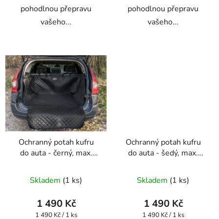
pohodlnou přepravu
pohodlnou přepravu
vašeho...
vašeho...
Ochranný potah kufru
Ochranný potah kufru
do auta - černý, max.
do auta - šedý, max.
rozměr 110 x 100 cm
rozměr 110 x 100 cm
Skladem
(1 ks)
Skladem
(1 ks)
1 490 Kč
1 490 Kč
Měrná
Měrná
1 490 Kč / 1 ks
1 490 Kč / 1 ks