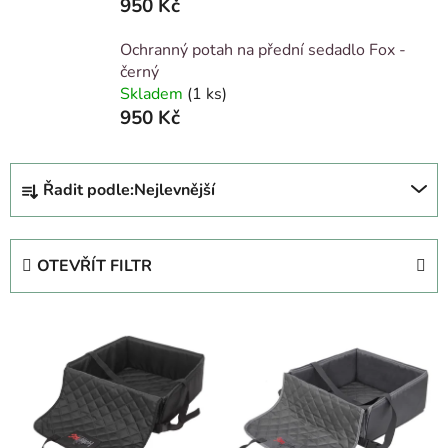
950 Kč
Ochranný potah na přední sedadlo Fox -
černý
Skladem
(1 ks)
950 Kč
Ř
Řadit podle:
Nejlevnější
a
z
e
OTEVŘÍT FILTR
n
í
V
p
ý
r
p
o
i
d
s
u