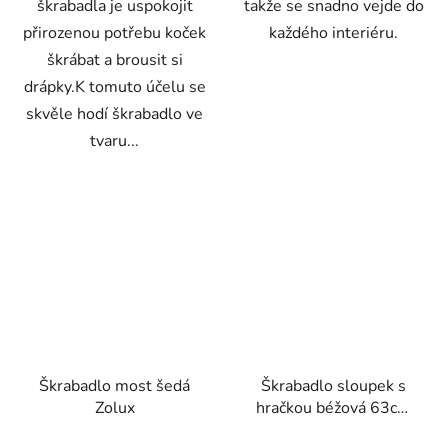
škrabadla je uspokojit
takže se snadno vejde do
přirozenou potřebu koček
každého interiéru.
škrábat a brousit si
drápky.K tomuto účelu se
skvěle hodí škrabadlo ve
tvaru...
Škrabadlo most šedá
Škrabadlo sloupek s
Zolux
hračkou béžová 63cm
Zolux