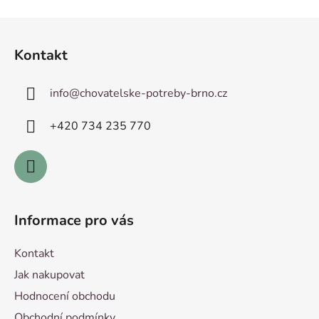
v
l
Z
á
á
d
Kontakt
p
a
a
c
info
@
chovatelske-potreby-brno.cz
t
í
p
í
+420 ­734 235 770
r
v
k
y
v
ý
Informace pro vás
p
i
Kontakt
s
u
Jak nakupovat
Hodnocení obchodu
Obchodní podmínky