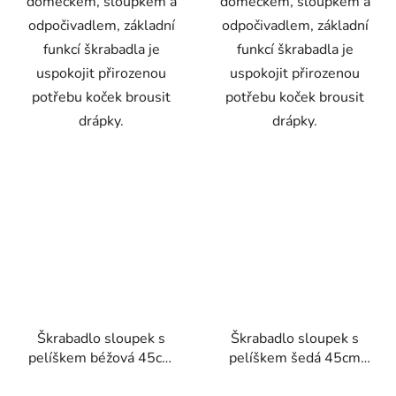
domečkem, sloupkem a
domečkem, sloupkem a
odpočivadlem, základní
odpočivadlem, základní
funkcí škrabadla je
funkcí škrabadla je
uspokojit přirozenou
uspokojit přirozenou
potřebu koček brousit
potřebu koček brousit
drápky.
drápky.
Škrabadlo sloupek s
Škrabadlo sloupek s
pelíškem béžová 45cm
pelíškem šedá 45cm
Zolux
Zolux