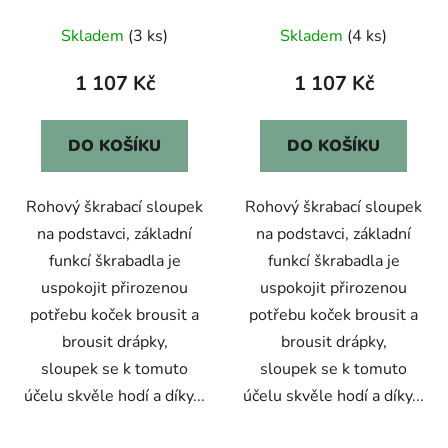
Zolux
Zolux
Skladem
(3 ks)
Skladem
(4 ks)
1 107 Kč
1 107 Kč
DO KOŠÍKU
DO KOŠÍKU
Rohový škrabací sloupek
Rohový škrabací sloupek
na podstavci, základní
na podstavci, základní
funkcí škrabadla je
funkcí škrabadla je
uspokojit přirozenou
uspokojit přirozenou
potřebu koček brousit a
potřebu koček brousit a
brousit drápky,
brousit drápky,
sloupek se k tomuto
sloupek se k tomuto
účelu skvěle hodí a díky...
účelu skvěle hodí a díky...