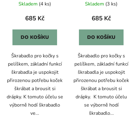
Skladem
(4 ks)
Skladem
(3 ks)
685 Kč
685 Kč
DO KOŠÍKU
DO KOŠÍKU
Škrabadlo pro kočky s
Škrabadlo pro kočky s
pelíškem, základní funkcí
pelíškem, základní funkcí
škrabadla je uspokojit
škrabadla je uspokojit
přirozenou potřebu koček
přirozenou potřebu koček
škrábat a brousit si
škrábat a brousit si
drápky. K tomuto účelu se
drápky. K tomuto účelu
výborně hodí škrabadlo
se výborně hodí
ve...
škrabadlo...