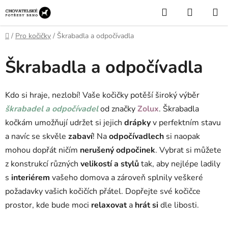
Přejít
Hledat
NÁKUP
na
KOŠÍK
obsah
Domů
/
Pro kočičky
/
Škrabadla a odpočívadla
Škrabadla a odpočívadla
Kdo si hraje, nezlobí! Vaše kočičky potěší široký výběr
škrabadel a odpočívadel
od značky
Zolux
. Škrabadla
kočkám umožňují udržet si jejich
drápky
v perfektním stavu
a navíc se skvěle
zabaví
! Na
odpočívadlech
si naopak
mohou dopřát ničím
nerušený odpočinek
. Vybrat si můžete
z konstrukcí různých
velikostí a stylů
tak, aby nejlépe ladily
s
interiérem
vašeho domova a zároveň splnily veškeré
požadavky vašich kočičích přátel. Dopřejte své kočičce
prostor, kde bude moci
relaxovat
a
hrát si
dle libosti.