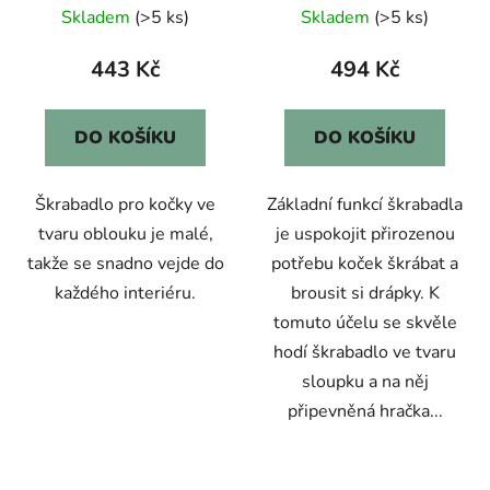
Skladem
(>5 ks)
Skladem
(>5 ks)
443 Kč
494 Kč
DO KOŠÍKU
DO KOŠÍKU
Škrabadlo pro kočky ve
Základní funkcí škrabadla
tvaru oblouku je malé,
je uspokojit přirozenou
takže se snadno vejde do
potřebu koček škrábat a
každého interiéru.
brousit si drápky. K
tomuto účelu se skvěle
hodí škrabadlo ve tvaru
sloupku a na něj
připevněná hračka...