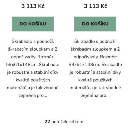
3 113 Kč
3 113 Kč
DO KOŠÍKU
DO KOŠÍKU
Škrabadlo s podnoží,
Škrabadlo s podnoží,
škrabacím sloupkem a 2
škrabacím sloupkem a 2
odpočivadly. Rozměr:
odpočivadly. Rozměr:
59x61x148cm. Škrabadlo
59x61x148cm. Škrabadlo
je robustní a stabilní díky
je robustní a stabilní díky
kvalitě použitých
kvalitě použitých
materiálů a je tak vhodné
materiálů a je tak vhodné
zejména pro...
zejména pro...
22
položek celkem
O