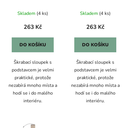
d
u
Skladem
(4 ks)
Skladem
(4 ks)
k
t
263 Kč
263 Kč
ů
DO KOŠÍKU
DO KOŠÍKU
Škrabací sloupek s
Škrabací sloupek s
podstavcem je velmi
podstavcem je velmi
praktické, protože
praktické, protože
nezabírá mnoho místa a
nezabírá mnoho místa a
hodí se i do malého
hodí se i do malého
interiéru.
interiéru.