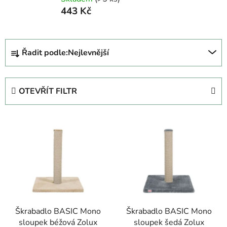
443 Kč
Ř
Řadit podle:
Nejlevnější
a
z
e
OTEVŘÍT FILTR
n
í
V
p
ý
r
p
o
i
d
s
u
p
k
r
t
Škrabadlo BASIC Mono
Škrabadlo BASIC Mono
o
ů
sloupek béžová Zolux
sloupek šedá Zolux