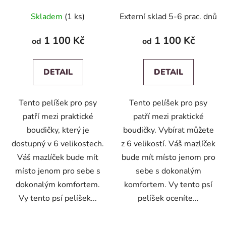
Skladem
(1 ks)
Externí sklad 5-6 prac. dnů
1 100 Kč
1 100 Kč
od
od
DETAIL
DETAIL
Tento pelíšek pro psy
Tento pelíšek pro psy
patří mezi praktické
patří mezi praktické
boudičky, který je
boudičky. Vybírat můžete
dostupný v 6 velikostech.
z 6 velikostí. Váš mazlíček
Váš mazlíček bude mít
bude mít místo jenom pro
místo jenom pro sebe s
sebe s dokonalým
dokonalým komfortem.
komfortem. Vy tento psí
Vy tento psí pelíšek...
pelíšek oceníte...