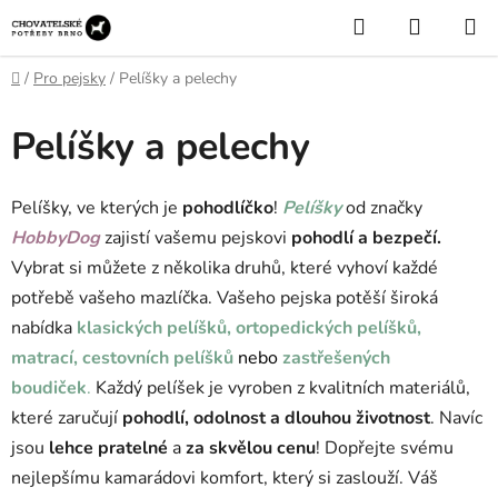
Přejít
Hledat
NÁKUP
na
KOŠÍK
obsah
Domů
/
Pro pejsky
/
Pelíšky a pelechy
Pelíšky a pelechy
Pelíšky, ve kterých je
pohodlíčko
!
Pelíšky
od značky
HobbyDog
zajistí vašemu pejskovi
pohodlí a bezpečí.
Vybrat si můžete z několika druhů, které vyhoví každé
potřebě vašeho mazlíčka. Vašeho pejska potěší široká
nabídka
klasických pelíšků,
ortopedických pelíšků
,
matrací
,
cestovních pelíšků
nebo
zastřešených
boudiček
.
Každý pelíšek je vyroben z kvalitních materiálů,
které zaručují
pohodlí, odolnost a dlouhou životnost
. Navíc
jsou
lehce pratelné
a
za skvělou cenu
! Dopřejte svému
nejlepšímu kamarádovi komfort, který si zaslouží. Váš