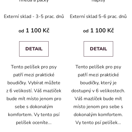
hnědá a packy
nápisy
Externí sklad - 3-5 prac. dnů
Externí sklad 5-6 prac. dnů
1 100 Kč
1 100 Kč
od
od
DETAIL
DETAIL
Tento pelíšek pro psy
Tento pelíšek pro psy
patří mezi praktické
patří mezi praktické
boudičky. Vybírat můžete
boudičky, který je
z 6 velikostí. Váš mazlíček
dostupný v 6 velikostech.
bude mít místo jenom pro
Váš mazlíček bude mít
sebe s dokonalým
místo jenom pro sebe s
komfortem. Vy tento psí
dokonalým komfortem.
pelíšek oceníte...
Vy tento psí pelíšek...