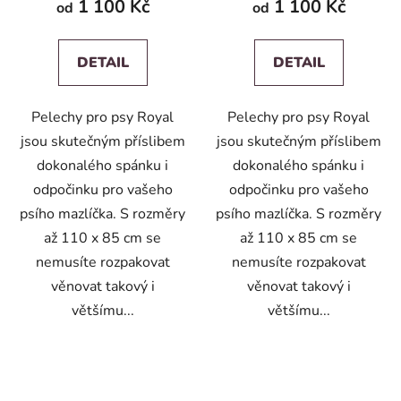
1 100 Kč
1 100 Kč
od
od
DETAIL
DETAIL
Pelechy pro psy Royal
Pelechy pro psy Royal
jsou skutečným příslibem
jsou skutečným příslibem
dokonalého spánku i
dokonalého spánku i
odpočinku pro vašeho
odpočinku pro vašeho
psího mazlíčka. S rozměry
psího mazlíčka. S rozměry
až 110 x 85 cm se
až 110 x 85 cm se
nemusíte rozpakovat
nemusíte rozpakovat
věnovat takový i
věnovat takový i
většímu...
většímu...