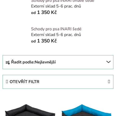
Schody pro psa INARI tmavě šedé
Externí sklad 5-6 prac. dnů
1 350 Kč
od
Schody pro psa INARI šedé
Externí sklad 5-6 prac. dnů
1 350 Kč
od
Ř
Řadit podle:
Nejlevnější
a
z
e
OTEVŘÍT FILTR
n
í
V
p
ý
r
p
o