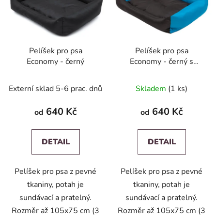
i
d
s
u
p
k
r
t
Pelíšek pro psa
Pelíšek pro psa
o
ů
Economy - černý
Economy - černý s
d
modrou
u
Externí sklad 5-6 prac. dnů
Skladem
(1 ks)
k
t
640 Kč
640 Kč
od
od
ů
DETAIL
DETAIL
Pelíšek pro psa z pevné
Pelíšek pro psa z pevné
tkaniny, potah je
tkaniny, potah je
sundávací a pratelný.
sundávací a pratelný.
Rozměr až 105x75 cm (3
Rozměr až 105x75 cm (3