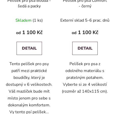
Pelíšek pro psa Bouda -
Pelíšek pro psa Comfort
šedá a packy
- černý
Skladem
(1 ks)
Externí sklad 5-6 prac. dnů
1 100 Kč
1 100 Kč
od
od
DETAIL
DETAIL
Tento pelíšek pro psy
Pelíšek pro psa z
patří mezi praktické
odolného materiálu s
boudičky, který je
pratelným potahem.
dostupný v 6 velikostech.
Vyberte si ze 4 velikostí
Váš mazlíček bude mít
(rozměr až 140x115 cm).
místo jenom pro sebe s
dokonalým komfortem.
Vy tento psí pelíšek...