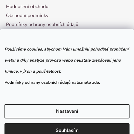
Hodnocení obchodu
Obchodní podmínky
Podmínky ochrany osobních údajů
Vzorový formulář pro odstoupení od smlouvy
Používáme cookies, abychom Vám umožnili pohodlné prohlížení
Facebook
webu a díky analýze provozu webu neustále zlepšovali jeho
funkce, výkon a použitelnost.
Podmínky ochrany osobních údajů naleznete
zde:
Nastavení
Vytvořil Shoptet
Souhlasím
Copyright 2026
Chovatelské potřeby Brno
. Všechna