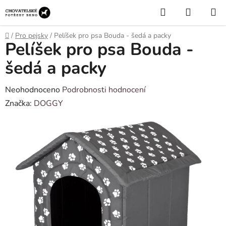
Přejít
Hledat
NÁKUP
na
KOŠÍK
obsah
Domů
/
Pro pejsky
/
Pelíšek pro psa Bouda - šedá a packy
Pelíšek pro psa Bouda -
šedá a packy
Průměrné
Neohodnoceno
Podrobnosti hodnocení
hodnocení
Značka:
DOGGY
produktu
je
0,0
z
5
hvězdiček.