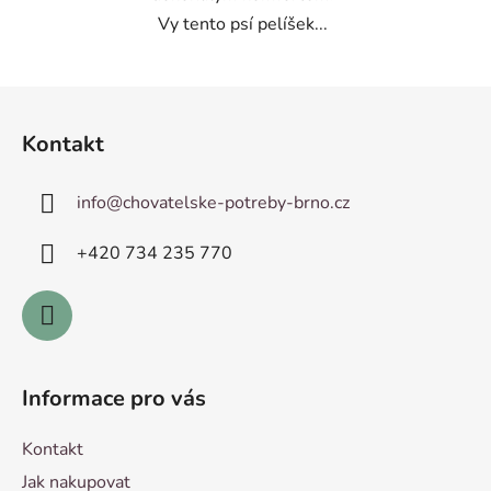
Vy tento psí pelíšek...
Z
á
Kontakt
p
a
info
@
chovatelske-potreby-brno.cz
t
í
+420 ­734 235 770
Informace pro vás
Kontakt
Jak nakupovat