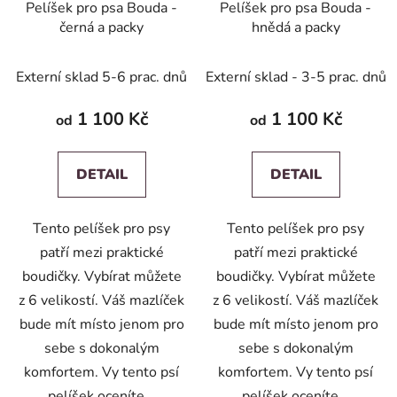
Pelíšek pro psa Bouda -
Pelíšek pro psa Bouda -
černá a packy
hnědá a packy
Externí sklad 5-6 prac. dnů
Externí sklad - 3-5 prac. dnů
1 100 Kč
1 100 Kč
od
od
DETAIL
DETAIL
Tento pelíšek pro psy
Tento pelíšek pro psy
patří mezi praktické
patří mezi praktické
boudičky. Vybírat můžete
boudičky. Vybírat můžete
z 6 velikostí. Váš mazlíček
z 6 velikostí. Váš mazlíček
bude mít místo jenom pro
bude mít místo jenom pro
sebe s dokonalým
sebe s dokonalým
komfortem. Vy tento psí
komfortem. Vy tento psí
pelíšek oceníte...
pelíšek oceníte...