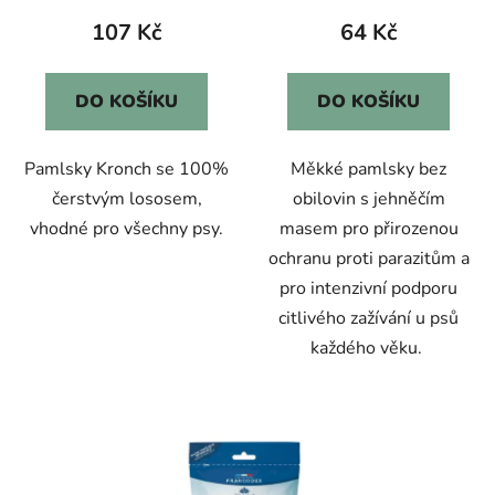
107 Kč
64 Kč
DO KOŠÍKU
DO KOŠÍKU
Pamlsky Kronch se 100%
Měkké pamlsky bez
čerstvým lososem,
obilovin s jehněčím
vhodné pro všechny psy.
masem pro přirozenou
ochranu proti parazitům a
pro intenzivní podporu
citlivého zažívání u psů
každého věku.