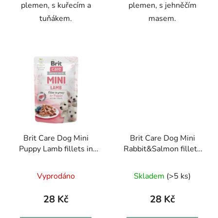
plemen, s kuřecím a
plemen, s jehněčím
tuňákem.
masem.
Brit Care Dog Mini
Brit Care Dog Mini
Puppy Lamb fillets in
Rabbit&Salmon fillets
gravy 85g
in gravy 85g
Vyprodáno
Skladem
(>5 ks)
28 Kč
28 Kč