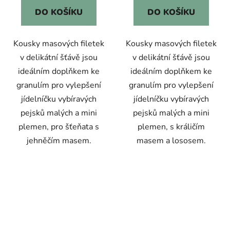
DO KOŠÍKU
DO KOŠÍKU
Kousky masových filetek
Kousky masových filetek
v delikátní šťávě jsou
v delikátní šťávě jsou
ideálním doplňkem ke
ideálním doplňkem ke
granulím pro vylepšení
granulím pro vylepšení
jídelníčku vybíravých
jídelníčku vybíravých
pejsků malých a mini
pejsků malých a mini
plemen, pro šťeňata s
plemen, s králičím
jehněčím masem.
masem a lososem.