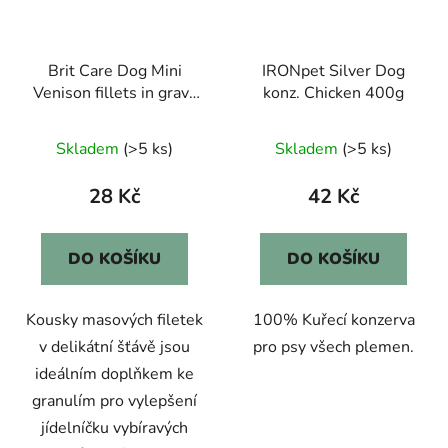
Brit Care Dog Mini
IRONpet Silver Dog
Venison fillets in gravy
konz. Chicken 400g
85g
Skladem
(>5 ks)
Skladem
(>5 ks)
28 Kč
42 Kč
DO KOŠÍKU
DO KOŠÍKU
Kousky masových filetek
100% Kuřecí konzerva
v delikátní šťávě jsou
pro psy všech plemen.
ideálním doplňkem ke
granulím pro vylepšení
jídelníčku vybíravých