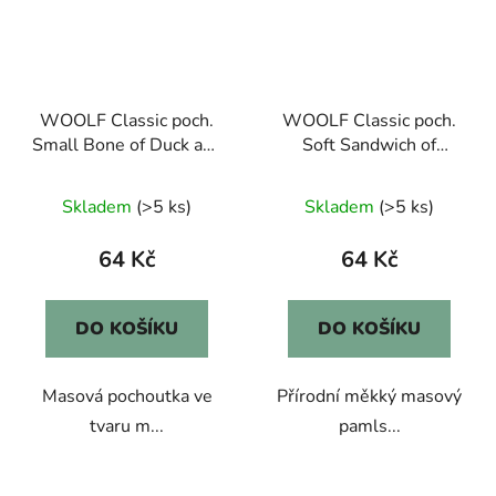
WOOLF Classic poch.
WOOLF Classic poch.
Small Bone of Duck and
Soft Sandwich of
Rice 100g
Salmon 100g
Skladem
(>5 ks)
Skladem
(>5 ks)
64 Kč
64 Kč
DO KOŠÍKU
DO KOŠÍKU
Masová pochoutka ve
Přírodní měkký masový
tvaru m...
pamls...