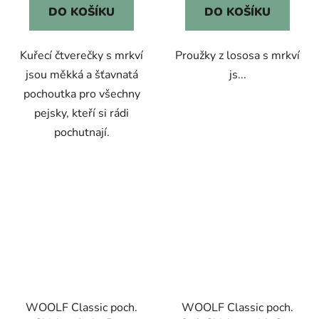
DO KOŠÍKU
DO KOŠÍKU
Kuřecí čtverečky s mrkví
Proužky z lososa s mrkví
jsou měkká a šťavnatá
js...
pochoutka pro všechny
pejsky, kteří si rádi
pochutnají.
WOOLF Classic poch.
WOOLF Classic poch.