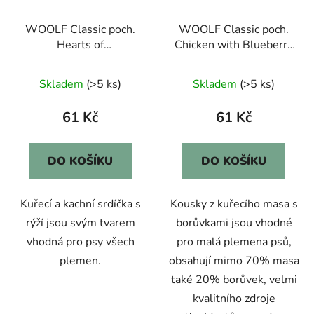
WOOLF Classic poch.
WOOLF Classic poch.
Hearts of
Chicken with Blueberry
Duck,Chick.with
Bites 100g
Rice100g
Skladem
(>5 ks)
Skladem
(>5 ks)
61 Kč
61 Kč
DO KOŠÍKU
DO KOŠÍKU
Kuřecí a kachní srdíčka s
Kousky z kuřecího masa s
rýží jsou svým tvarem
borůvkami jsou vhodné
vhodná pro psy všech
pro malá plemena psů,
plemen.
obsahují mimo 70% masa
také 20% borůvek, velmi
kvalitního zdroje