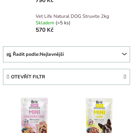
790 Kč
Vet Life Natural DOG Struvite 2kg
Skladem
(>5 ks)
570 Kč
Ř
Řadit podle:
Nejlevnější
a
z
e
OTEVŘÍT FILTR
n
í
V
p
ý
r
p
o
i
d
s
u