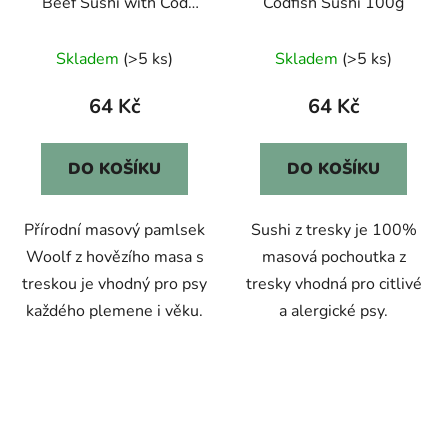
Beef Sushi with Cod
Codfish Sushi 100g
100g
Skladem
(>5 ks)
Skladem
(>5 ks)
64 Kč
64 Kč
DO KOŠÍKU
DO KOŠÍKU
Přírodní masový pamlsek
Sushi z tresky je 100%
Woolf z hovězího masa s
masová pochoutka z
treskou je vhodný pro psy
tresky vhodná pro citlivé
každého plemene i věku.
a alergické psy.