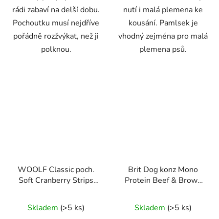
rádi zabaví na delší dobu.
nutí i malá plemena ke
Pochoutku musí nejdříve
kousání. Pamlsek je
pořádně rozžvýkat, než ji
vhodný zejména pro malá
polknou.
plemena psů.
WOOLF Classic poch.
Brit Dog konz Mono
Soft Cranberry Strips
Protein Beef & Brown
100g
Rice 400g
Skladem
(>5 ks)
Skladem
(>5 ks)