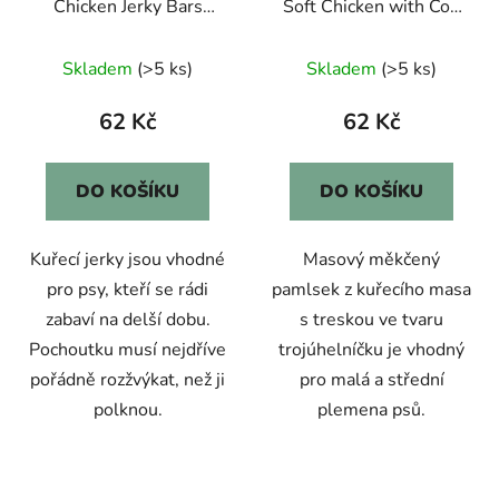
Chicken Jerky Bars
Soft Chicken with Cod
100g
Sandwich100g
Skladem
(>5 ks)
Skladem
(>5 ks)
62 Kč
62 Kč
DO KOŠÍKU
DO KOŠÍKU
Kuřecí jerky jsou vhodné
Masový měkčený
pro psy, kteří se rádi
pamlsek z kuřecího masa
zabaví na delší dobu.
s treskou ve tvaru
Pochoutku musí nejdříve
trojúhelníčku je vhodný
pořádně rozžvýkat, než ji
pro malá a střední
polknou.
plemena psů.