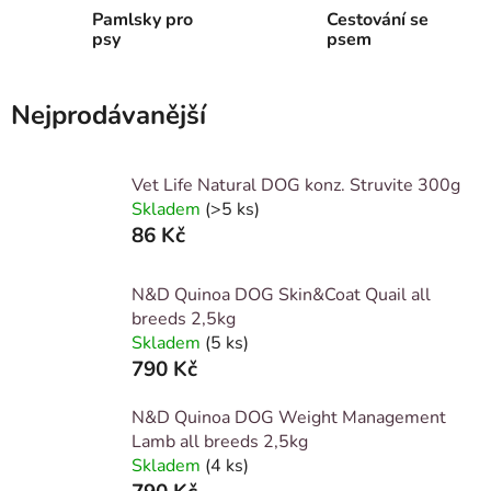
Pamlsky pro
Cestování se
psy
psem
Nejprodávanější
Vet Life Natural DOG konz. Struvite 300g
Skladem
(>5 ks)
86 Kč
N&D Quinoa DOG Skin&Coat Quail all
breeds 2,5kg
Skladem
(5 ks)
790 Kč
N&D Quinoa DOG Weight Management
Lamb all breeds 2,5kg
Skladem
(4 ks)