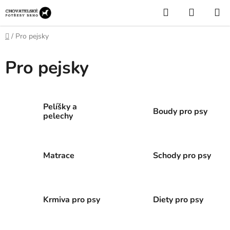
Přejít
Hledat
NÁKUP
na
KOŠÍK
obsah
Domů
/
Pro pejsky
Pro pejsky
Pelíšky a
Boudy pro psy
pelechy
Matrace
Schody pro psy
Krmiva pro psy
Diety pro psy