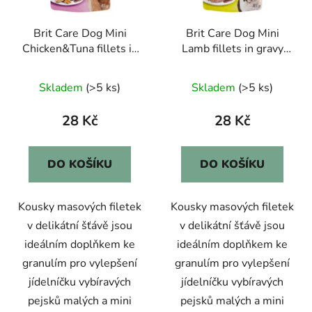
p
k
r
t
Brit Care Dog Mini
Brit Care Dog Mini
o
ů
Chicken&Tuna fillets in
Lamb fillets in gravy
d
gravy 85g
85g
u
Skladem
(>5 ks)
Skladem
(>5 ks)
k
t
28 Kč
28 Kč
ů
DO KOŠÍKU
DO KOŠÍKU
Kousky masových filetek
Kousky masových filetek
v delikátní šťávě jsou
v delikátní šťávě jsou
ideálním doplňkem ke
ideálním doplňkem ke
granulím pro vylepšení
granulím pro vylepšení
jídelníčku vybíravých
jídelníčku vybíravých
pejsků malých a mini
pejsků malých a mini