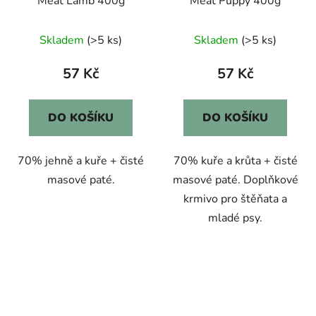
Meat Lamb 400g
Meat Puppy 400g
Skladem
(>5 ks)
Skladem
(>5 ks)
57 Kč
57 Kč
DO KOŠÍKU
DO KOŠÍKU
70% jehně a kuře + čisté
70% kuře a krůta + čisté
masové paté.
masové paté. Doplňkové
krmivo pro štěňata a
mladé psy.