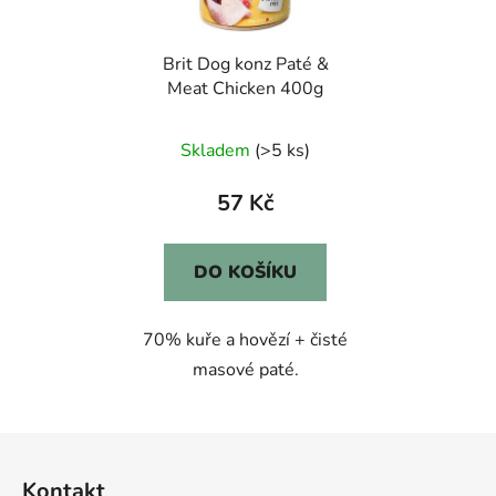
Brit Dog konz Paté &
Meat Chicken 400g
Skladem
(>5 ks)
57 Kč
DO KOŠÍKU
70% kuře a hovězí + čisté
masové paté.
Z
á
Kontakt