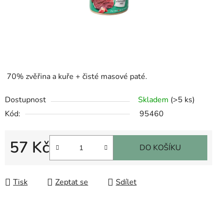
70% zvěřina a kuře + čisté masové paté.
Dostupnost
Skladem
(>5 ks)
Kód:
95460
57 Kč
DO KOŠÍKU
Měrná cena:
Tisk
Zeptat se
Sdílet