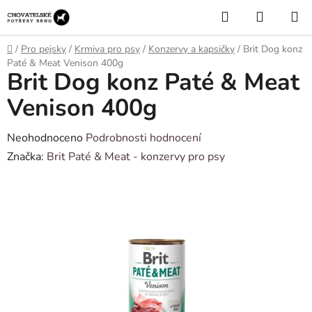
Přejít
Hledat
NÁKUP
na
KOŠÍK
obsah
Domů
/
Pro pejsky
/
Krmiva pro psy
/
Konzervy a kapsičky
/
Brit Dog konz
Paté & Meat Venison 400g
Brit Dog konz Paté & Meat
Venison 400g
Průměrné
Neohodnoceno
Podrobnosti hodnocení
hodnocení
Značka:
Brit Paté & Meat - konzervy pro psy
produktu
je
0,0
z
5
hvězdiček.