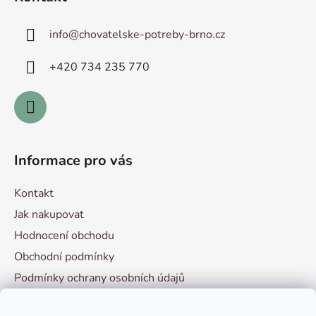
p
a
info
@
chovatelske-potreby-brno.cz
t
í
+420 ­734 235 770
Informace pro vás
Kontakt
Jak nakupovat
Hodnocení obchodu
Obchodní podmínky
Podmínky ochrany osobních údajů
Vzorový formulář pro odstoupení od smlouvy