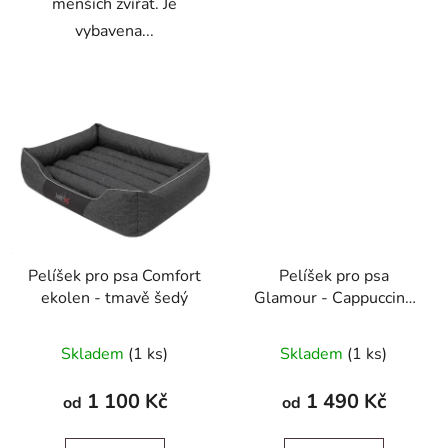
menších zvířat. Je
vybavena...
Pelíšek pro psa Comfort
Pelíšek pro psa
ekolen - tmavě šedý
Glamour - Cappuccino
Inari
Skladem
(1 ks)
Skladem
(1 ks)
1 100 Kč
1 490 Kč
od
od