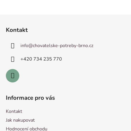
Z
á
Kontakt
p
a
info
@
chovatelske-potreby-brno.cz
t
í
+420 ­734 235 770
Informace pro vás
Kontakt
Jak nakupovat
Hodnocení obchodu