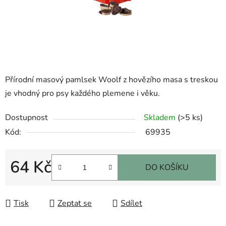
Přírodní masový pamlsek Woolf z hovězího masa s treskou
je vhodný pro psy každého plemene i věku.
Dostupnost
Skladem
(>5 ks)
Kód:
69935
64 Kč
DO KOŠÍKU
Měrná cena:
Tisk
Zeptat se
Sdílet