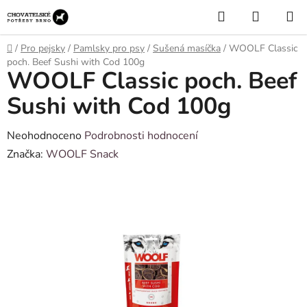
Přejít
Hledat
NÁKUP
na
KOŠÍK
obsah
Domů
/
Pro pejsky
/
Pamlsky pro psy
/
Sušená masíčka
/
WOOLF Classic
poch. Beef Sushi with Cod 100g
WOOLF Classic poch. Beef
Sushi with Cod 100g
Průměrné
Neohodnoceno
Podrobnosti hodnocení
hodnocení
Značka:
WOOLF Snack
produktu
je
0,0
z
5
hvězdiček.