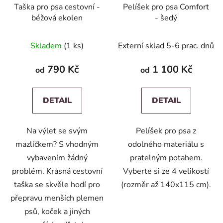
Taška pro psa cestovní -
Pelíšek pro psa Comfort
béžová ekolen
- šedý
Skladem
(1 ks)
Externí sklad 5-6 prac. dnů
790 Kč
1 100 Kč
od
od
DETAIL
DETAIL
Na výlet se svým
Pelíšek pro psa z
mazlíčkem? S vhodným
odolného materiálu s
vybavením žádný
pratelným potahem.
problém. Krásná cestovní
Vyberte si ze 4 velikostí
taška se skvěle hodí pro
(rozměr až 140x115 cm).
přepravu menších plemen
psů, koček a jiných