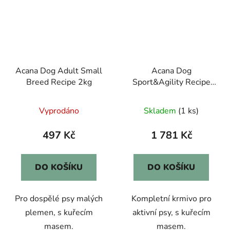
Acana Dog Adult Small
Acana Dog
Breed Recipe 2kg
Sport&Agility Recipe
11,4kg
Vyprodáno
Skladem
(1 ks)
497 Kč
1 781 Kč
DO KOŠÍKU
DO KOŠÍKU
Pro dospělé psy malých
Kompletní krmivo pro
plemen, s kuřecím
aktivní psy, s kuřecím
masem.
masem.