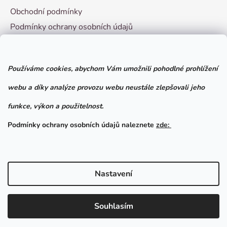
Obchodní podmínky
Podmínky ochrany osobních údajů
Vzorový formulář pro odstoupení od smlouvy
Používáme cookies, abychom Vám umožnili pohodlné prohlížení
Facebook
webu a díky analýze provozu webu neustále zlepšovali jeho
funkce, výkon a použitelnost.
Podmínky ochrany osobních údajů naleznete
zde:
Nastavení
Vytvořil Shoptet
Souhlasím
Copyright 2026
Chovatelské potřeby Brno
. Všechna
práva vyhrazena.