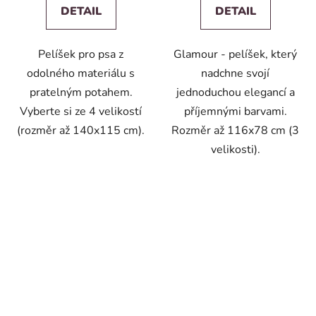
DETAIL
DETAIL
Pelíšek pro psa z
Glamour - pelíšek, který
odolného materiálu s
nadchne svojí
pratelným potahem.
jednoduchou elegancí a
Vyberte si ze 4 velikostí
příjemnými barvami.
(rozměr až 140x115 cm).
Rozměr až 116x78 cm (3
velikosti).