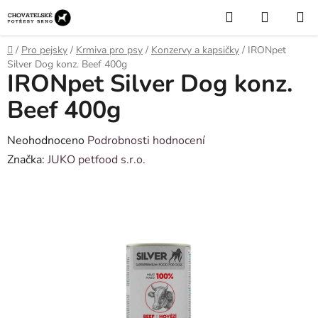
Přejít
Hledat
NÁKUP
na
KOŠÍK
obsah
Domů
/
Pro pejsky
/
Krmiva pro psy
/
Konzervy a kapsičky
/
IRONpet
Silver Dog konz. Beef 400g
IRONpet Silver Dog konz.
Beef 400g
Průměrné
Neohodnoceno
Podrobnosti hodnocení
hodnocení
Značka:
JUKO petfood s.r.o.
produktu
je
0,0
z
5
hvězdiček.