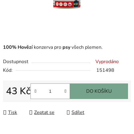
100% Hovězí
konzerva pro
psy
všech plemen.
Dostupnost
Vyprodáno
Kód:
151498
43 Kč
DO KOŠÍKU
Měrná cena:
Tisk
Zeptat se
Sdílet