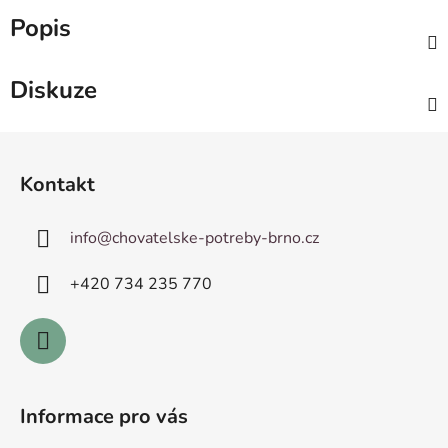
Popis
Diskuze
Z
á
Kontakt
p
a
info
@
chovatelske-potreby-brno.cz
t
í
+420 ­734 235 770
Informace pro vás