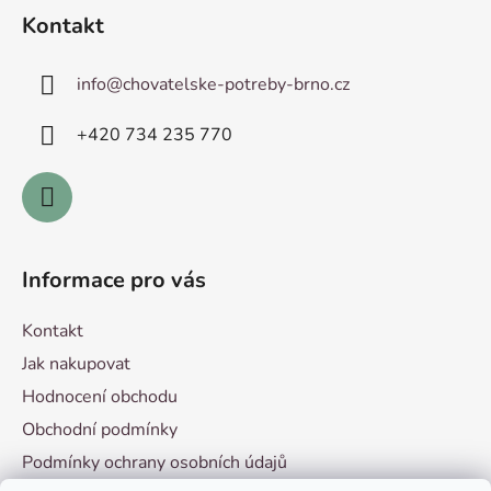
á
Kontakt
p
a
info
@
chovatelske-potreby-brno.cz
t
í
+420 ­734 235 770
Informace pro vás
Kontakt
Jak nakupovat
Hodnocení obchodu
Obchodní podmínky
Podmínky ochrany osobních údajů