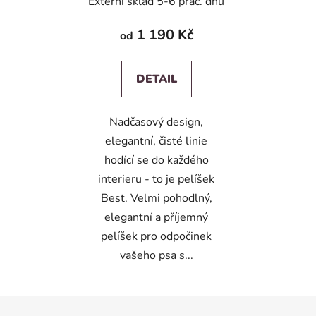
Externí sklad 5-6 prac. dnů
1 190 Kč
od
DETAIL
Nadčasový design,
elegantní, čisté linie
hodící se do každého
interieru - to je pelíšek
Best. Velmi pohodlný,
elegantní a příjemný
pelíšek pro odpočinek
vašeho psa s...
Z