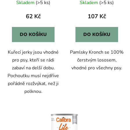
Skladem
(>5 ks)
Skladem
(>5 ks)
62 Kč
107 Kč
DO KOŠÍKU
DO KOŠÍKU
Kuřecí jerky jsou vhodné
Pamlsky Kronch se 100%
pro psy, kteří se rádi
čerstvým lososem,
zabaví na delší dobu.
vhodné pro všechny psy.
Pochoutku musí nejdříve
pořádně rozžvýkat, než ji
polknou.