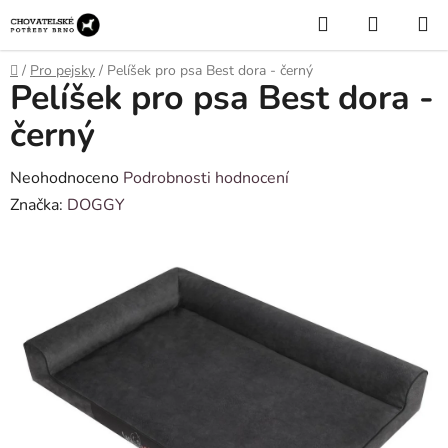
Přejít
Hledat
NÁKUP
na
KOŠÍK
obsah
Domů
/
Pro pejsky
/
Pelíšek pro psa Best dora - černý
Pelíšek pro psa Best dora -
černý
Průměrné
Neohodnoceno
Podrobnosti hodnocení
hodnocení
Značka:
DOGGY
produktu
je
0,0
z
5
hvězdiček.