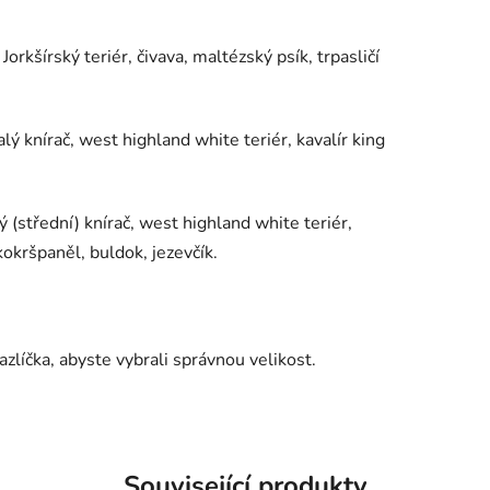
Jorkšírský teriér, čivava, maltézský psík, trpasličí
lý knírač, west highland white teriér, kavalír king
 (střední) knírač, west highland white teriér,
kokršpaněl, buldok, jezevčík.
íčka, abyste vybrali správnou velikost.
Související produkty