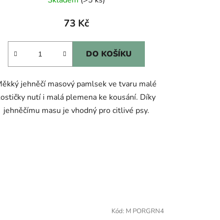
73 Kč
DO KOŠÍKU
ěkký jehněčí masový pamlsek ve tvaru malé
kostičky nutí i malá plemena ke kousání. Díky
jehněčímu masu je vhodný pro citlivé psy.
Kód:
M PORGRN4