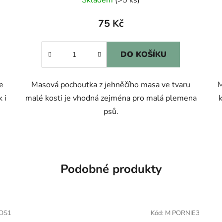
75 Kč
DO KOŠÍKU
e
Masová pochoutka z jehněčího masa ve tvaru
M
 i
malé kosti je vhodná zejména pro malá plemena
psů.
Podobné produkty
OS1
Kód:
M PORNIE3