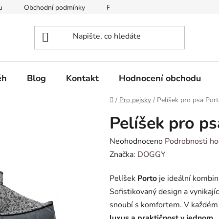
u
Obchodní podmínky
Podmínky ochrany osobních údajů
ěh
Blog
Kontakt
Hodnocení obchodu
Domů
/
Pro pejsky
/
Pelíšek pro psa Por
Pelíšek pro p
Průměrné
Neohodnoceno
Podrobnosti ho
hodnocení
Značka:
DOGGY
produktu
Pelíšek
Porto
je ideální kombin
je
Sofistikovaný design a vynikajíc
0,0
snoubí s komfortem. V každém d
z
luxus a praktičnost v jednom
.