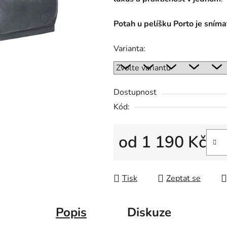
5
hvězdiček.
Potah u pelíšku Porto je sníma
Varianta:
Dostupnost
Kód:
od
1 190 Kč
Měrná cena:
Tisk
Zeptat se
Popis
Diskuze