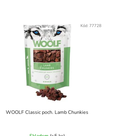
Kód:
77728
WOOLF Classic poch. Lamb Chunkies
Skladem
(>5 ks)