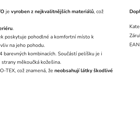
TO
je
vyroben z nejkvalitnějších materiálů
, což
Dopl
Kate
eriéru
.
Záru
ek poskytuje pohodlné a komfortní místo k
EAN
 vliv na jeho pohodu.
 4 barevných kombinacích. Součástí pelíšku je i
hé strany měkoučká kožešina.
EKO-TEX, což znamená, že
neobsahují látky škodlivé