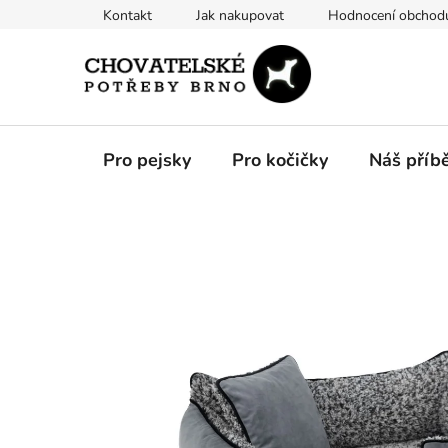
Přejít
Kontakt
Jak nakupovat
Hodnocení obchod
na
obsah
Pro pejsky
Pro kočičky
Náš příb