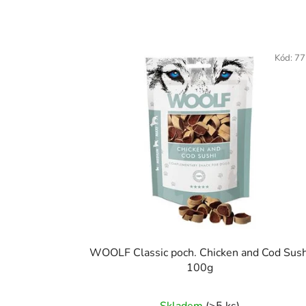
Kód:
77
WOOLF Classic poch. Chicken and Cod Sush
100g
Skladem
(>5 ks)