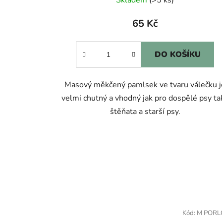
65 Kč
DO KOŠÍKU
Masový měkčený pamlsek ve tvaru válečku j
velmi chutný a vhodný jak pro dospělé psy tak
štěňata a starší psy.
Kód:
M PORL