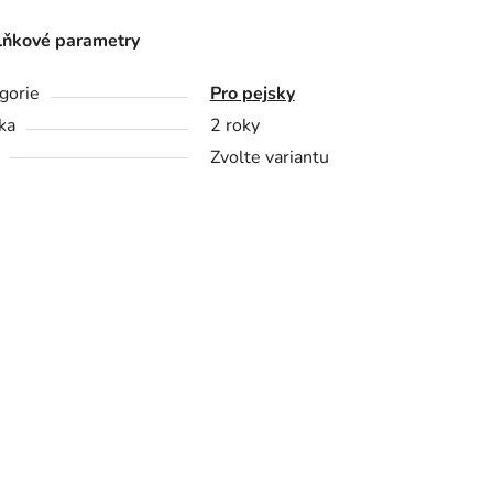
ňkové parametry
gorie
Pro pejsky
ka
2 roky
Zvolte variantu