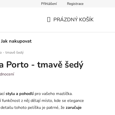
Přihlášení
Registrace
Vzorový formulář pro odstoupení od smlouvy
PRÁZDNÝ KOŠÍK
NÁKUPNÍ
KOŠÍK
Jak nakupovat
to - tmavě šedý
sa Porto - tmavě šedý
dnocení
ací
stylu a pohodlí
pro vašeho mazlíčka.
í funkčnost z něj dělají místo, kde se elegance
etailu tohoto pelíšku je patrné, že
zaručuje