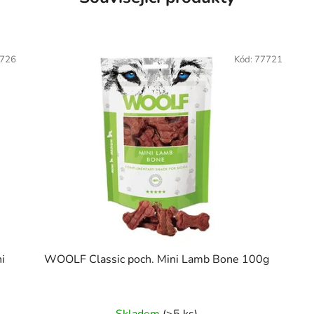
726
Kód:
77721
i
WOOLF Classic poch. Mini Lamb Bone 100g
Skladem
(>5 ks)