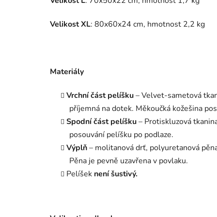
Velikost L
:
70x50x22
cm, hmotnost 1,7 kg
Velikost XL
:
80x60x24
cm, hmotnost 2,2 kg
Materiály
Vrchní část pelíšku
– Velvet-sametová tkan
příjemná na dotek. Měkoučká kožešina posky
Spodní část pelíšku
– Protiskluzová tkanina
posouvání pelíšku po podlaze.
Výplň
– molitanová drť, polyuretanová pěna
Pěna je pevně uzavřena v povlaku.
Pelíšek
není šustivý.