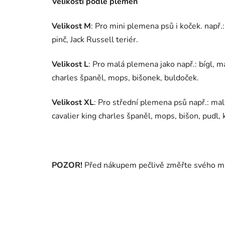
Velikosti podle plemen
Velikost M
: Pro mini plemena psů i koček. např.: 
pinč, Jack Russell teriér.
Velikost L
: Pro malá plemena jako např.: bígl, ma
charles španěl, mops, bišonek, buldoček.
Velikost
XL
: Pro střední plemena psů např.: malý
cavalier king charles španěl, mops, bišon, pudl, 
POZOR!
Před nákupem pečlivě změřte svého mazl