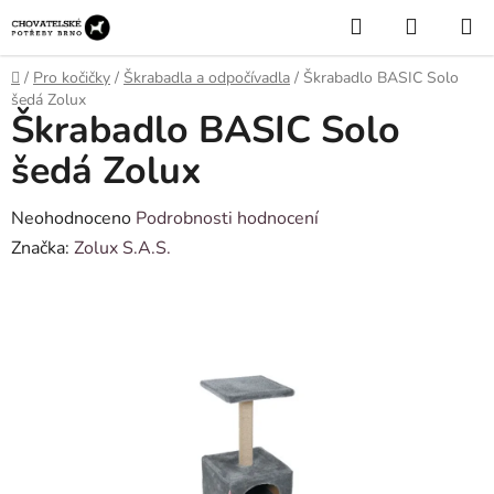
Přejít
Hledat
NÁKUP
na
KOŠÍK
obsah
Domů
/
Pro kočičky
/
Škrabadla a odpočívadla
/
Škrabadlo BASIC Solo
šedá Zolux
Škrabadlo BASIC Solo
šedá Zolux
Průměrné
Neohodnoceno
Podrobnosti hodnocení
hodnocení
Značka:
Zolux S.A.S.
produktu
je
0,0
z
5
hvězdiček.