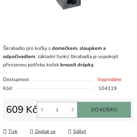
Škrabadlo pro kočky s
domečkem, sloupkem a
odpočivadlem
, základní funkcí škrabadla je uspokojit
přirozenou potřebu koček
brousit drápky.
Dostupnost
Vyprodáno
Kód:
104119
609 Kč
DO KOŠÍKU
Měrná cena:
Tisk
Zeptat se
Sdílet