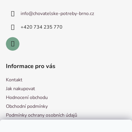
p
a
info
@
chovatelske-potreby-brno.cz
t
í
+420 ­734 235 770
Informace pro vás
Kontakt
Jak nakupovat
Hodnocení obchodu
Obchodní podmínky
Podmínky ochrany osobních údajů
Vzorový formulář pro odstoupení od smlouvy