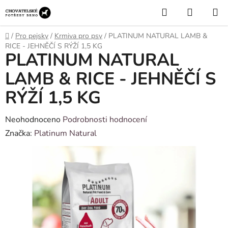
Přejít
Hledat
NÁKUP
na
KOŠÍK
obsah
Domů
/
Pro pejsky
/
Krmiva pro psy
/
PLATINUM NATURAL LAMB &
RICE - JEHNĚČÍ S RÝŽÍ 1,5 KG
PLATINUM NATURAL
LAMB & RICE - JEHNĚČÍ S
RÝŽÍ 1,5 KG
Průměrné
Neohodnoceno
Podrobnosti hodnocení
hodnocení
Značka:
Platinum Natural
produktu
je
0,0
z
5
hvězdiček.