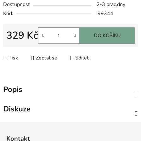
Dostupnost
2-3 prac.dny
Kód:
99344
329 Kč
DO KOŠÍKU
Měrná cena:
Tisk
Zeptat se
Sdílet
Popis
Diskuze
Z
á
Kontakt