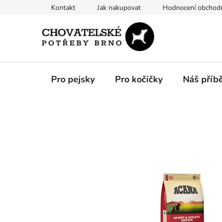
Přejít
Kontakt
Jak nakupovat
Hodnocení obchod
na
obsah
Pro pejsky
Pro kočičky
Náš příb