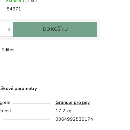
Skladem
(1 ks)
84671
DO KOŠÍKU
Sdílet
ňkové parametry
gorie
Granule pro psy
tnost
17.2 kg
0064992530174