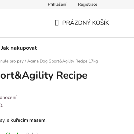
Přihlášení
Registrace
Vzorový formulář pro odstoupení od smlouvy
PRÁZDNÝ KOŠÍK
NÁKUPNÍ
KOŠÍK
Jak nakupovat
nule pro psy
/
Acana Dog Sport&Agility Recipe 17kg
rt&Agility Recipe
dnocení
D.
sy, s
kuřecím masem
.