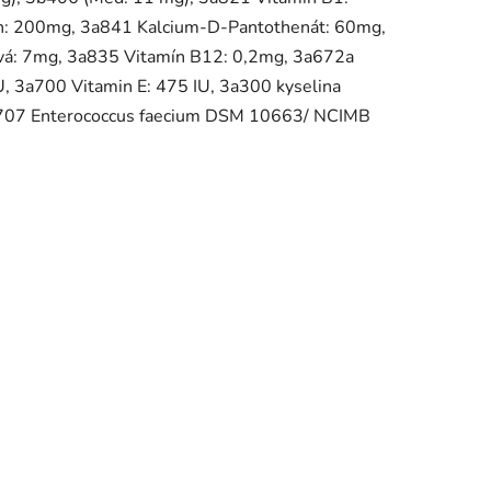
n: 200mg, 3a841 Kalcium-D-Pantothenát: 60mg,
ová: 7mg, 3a835 Vitamín B12: 0,2mg, 3a672a
, 3a700 Vitamin E: 475 IU, 3a300 kyselina
b1707 Enterococcus faecium DSM 10663/ NCIMB