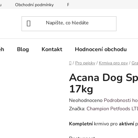
u
Obchodní podmínky
Podmínky ochrany osobních údajů
ěh
Blog
Kontakt
Hodnocení obchodu
Domů
/
Pro pejsky
/
Krmiva pro psy
/
Gra
Acana Dog Spo
17kg
Průměrné
Neohodnoceno
Podrobnosti ho
hodnocení
Značka:
Champion Petfoods LT
produktu
Kompletní
krmivo pro
aktivní
p
je
0,0