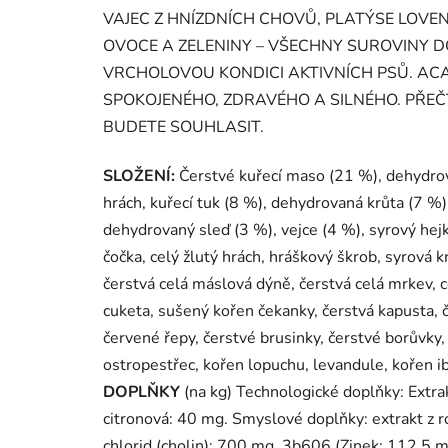
VAJEC Z HNÍZDNÍCH CHOVŮ, PLATÝSE LOVEN
OVOCE A ZELENINY – VŠECHNY SUROVINY DO
VRCHOLOVOU KONDICI AKTIVNÍCH PSŮ. ACA
SPOKOJENÉHO, ZDRAVÉHO A SILNÉHO. PŘEČTĚ
BUDETE SOUHLASIT.
SLOŽENÍ:
Čerstvé kuřecí maso (21 %), dehydrov
hrách, kuřecí tuk (8 %), dehydrovaná krůta (7 %),
dehydrovaný sleď (3 %), vejce (4 %), syrový hejk (
čočka, celý žlutý hrách, hráškový škrob, syrová kr
čerstvá celá máslová dýně, čerstvá celá mrkev, ce
cuketa, sušený kořen čekanky, čerstvá kapusta, če
červené řepy, čerstvé brusinky, čerstvé borůvky,
ostropestřec, kořen lopuchu, levandule, kořen ib
DOPLŇKY
(na kg) Technologické doplňky: Extrak
citronová: 40 mg. Smyslové doplňky: extrakt z
chlorid (cholin): 700 mg, 3b606 (Zinek: 112,5