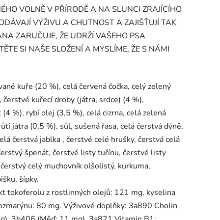
ÉHO VOLNĚ V PŘÍRODĚ A NA SLUNCI ZRAJÍCÍHO
DÁVAJÍ VÝŽIVU A CHUTNOST A ZAJIŠŤUJÍ TAK
NA ZARUČUJE, ŽE UDRŽÍ VAŠEHO PSA
TE SI NAŠE SLOŽENÍ A MYSLÍME, ŽE S NÁMI
ané kuře (20 %), celá červená čočka, celý zelený
 čerstvé kuřecí droby (játra, srdce) (4 %),
4 %), rybí olej (3,5 %), celá cizrna, celá zelená
ůtí játra (0,5 %), sůl, sušená řasa, celá čerstvá dýně,
lá čerstvá jablka , čerstvé celé hrušky, čerstvá celá
rstvý špenát, čerstvé listy tuřínu, čerstvé listy
 čerstvý celý muchovník olšolistý, kurkuma,
išku, šípky.
t tokoferolu z rostlinných olejů: 121 mg, kyselina
 rozmarýnu: 80 mg. Výživové doplňky: 3a890 Cholin
 mg), 3b406 (Měď: 11 mg), 3a821 Vitamin B1: