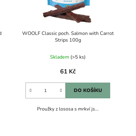
d
WOOLF Classic poch. Salmon with Carrot
Strips 100g
Skladem
(>5 ks)
61 Kč
DO KOŠÍKU
Proužky z lososa s mrkví js...