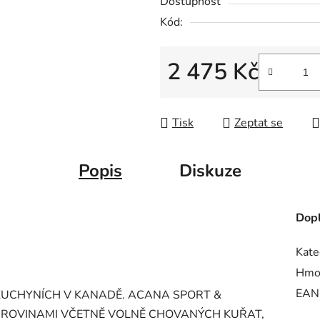
Dostupnost
z
Kód:
5
hvězdiček.
2 475 Kč
Měrná cena:
Tisk
Zeptat se
Popis
Diskuze
Dopl
Kate
Hmo
EAN
UCHYNÍCH V KANADĚ. ACANA SPORT &
SUROVINAMI VČETNĚ VOLNĚ CHOVANÝCH KUŘAT,