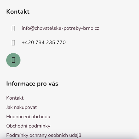
á
Kontakt
p
a
info
@
chovatelske-potreby-brno.cz
t
í
+420 ­734 235 770
Informace pro vás
Kontakt
Jak nakupovat
Hodnocení obchodu
Obchodní podmínky
Podmínky ochrany osobních údajů