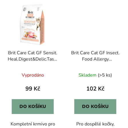
Brit Care Cat GF Sensit.
Brit Care Cat GF Insect.
Heal.Digest&Delic.Taste
Food Allergy
0,4kg
Management 0,4kg
Vyprodáno
Skladem
(>5 ks)
99 Kč
102 Kč
DO KOŠÍKU
DO KOŠÍKU
Kompletní krmivo pro
Pro dospělé kočky,