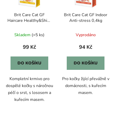
Brit Care Cat GF
Brit Care Cat GF Indoor
Haircare Healthy&Shiny
Anti-stress 0,4kg
Coat 0,4kg
Skladem
(>5 ks)
Vyprodáno
99 Kč
94 Kč
DO KOŠÍKU
DO KOŠÍKU
Kompletní krmivo pro
Pro kočky žijící převážně v
dospělé kočky s náročnou
domácnosti, s kuřecím
péčí o srst, s lososem a
masem.
kuřecím masem.