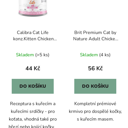
Calibra Cat Life
Brit Premium Cat by
konz.Kitten Chicken
Nature Adult Chicken
200g
300g
Skladem
(>5 ks)
Skladem
(4 ks)
44 Kč
56 Kč
DO KOŠÍKU
DO KOŠÍKU
Receptura s kuřecím a
Kompletní prémiové
kuřecími srdíčky - pro
krmivo pro dospělé kočky,
koťata, vhodná také pro
s kuřecím masem.
březí nebo kojící kočky.