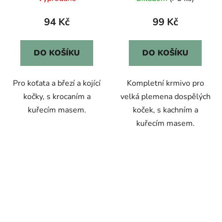
94 Kč
99 Kč
DO KOŠÍKU
DO KOŠÍKU
Pro koťata a březí a kojící
Kompletní krmivo pro
kočky, s krocaním a
velká plemena dospělých
kuřecím masem.
koček, s kachním a
kuřecím masem.