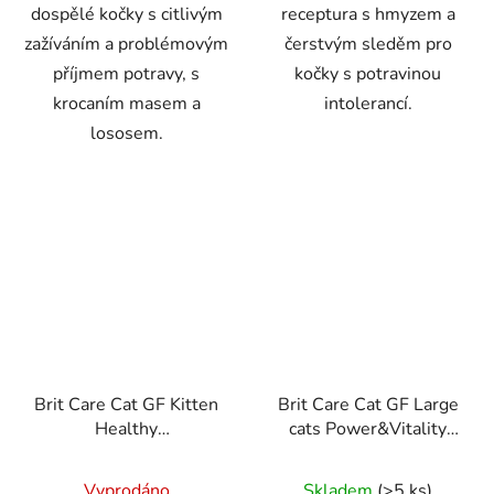
dospělé kočky s citlivým
receptura s hmyzem a
zažíváním a problémovým
čerstvým sleděm pro
příjmem potravy, s
kočky s potravinou
krocaním masem a
intolerancí.
lososem.
Brit Care Cat GF Kitten
Brit Care Cat GF Large
Healthy
cats Power&Vitality
Growth&Develop.
0,4kg
0,4kg
Vyprodáno
Skladem
(>5 ks)