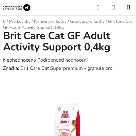
Přejít
Hledat
NÁKUP
na
KOŠÍK
obsah
Domů
/
Pro kočičky
/
Krmiva pro kočky
/
Granule pro kočky
/
Brit Care Cat
GF Adult Activity Support 0,4kg
Brit Care Cat GF Adult
Activity Support 0,4kg
Průměrné
Neohodnoceno
Podrobnosti hodnocení
hodnocení
Značka:
Brit Care Cat Superpremium - granule pro
produktu
je
0,0
z
5
hvězdiček.