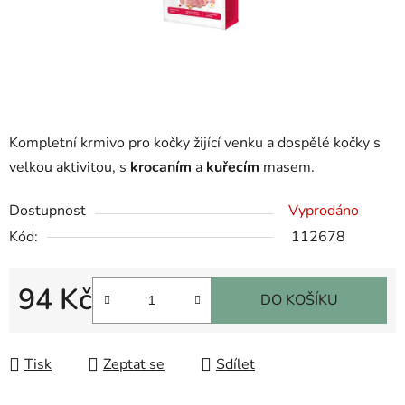
Kompletní krmivo pro kočky žijící venku a dospělé kočky s
velkou aktivitou, s
krocaním
a
kuřecím
masem.
Dostupnost
Vyprodáno
Kód:
112678
94 Kč
DO KOŠÍKU
Měrná cena:
Tisk
Zeptat se
Sdílet