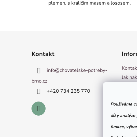
plemen, s králičím masem a lososem.
Z
á
Kontakt
Infor
p
a
Kontak
info
@
chovatelske-potreby-
t
Jak na
í
brno.cz
Hodnoc
+420 ­734 235 770
Obchod
Používáme co
Podmín
Vzorov
díky analýze
od sml
funkce, výkon