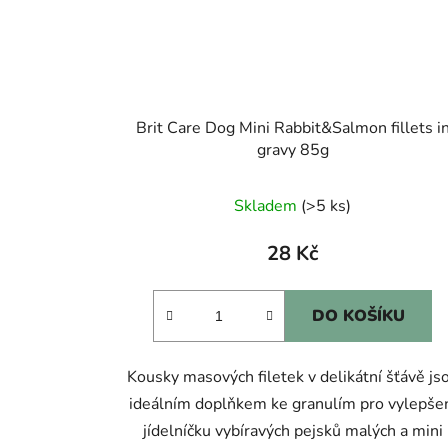
Brit Care Dog Mini Rabbit&Salmon fillets i
gravy 85g
Skladem
(>5 ks)
28 Kč
DO KOŠÍKU
Kousky masových filetek v delikátní šťávě js
ideálním doplňkem ke granulím pro vylepše
jídelníčku vybíravých pejsků malých a mini