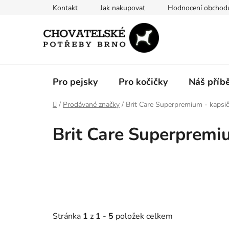
Přejít
Kontakt
Jak nakupovat
Hodnocení obchod
na
obsah
Pro pejsky
Pro kočičky
Náš příb
Domů
/
Prodávané značky
/
Brit Care Superpremium - kapsi
Brit Care Superpremi
Stránka
1
z
1
-
5
položek celkem