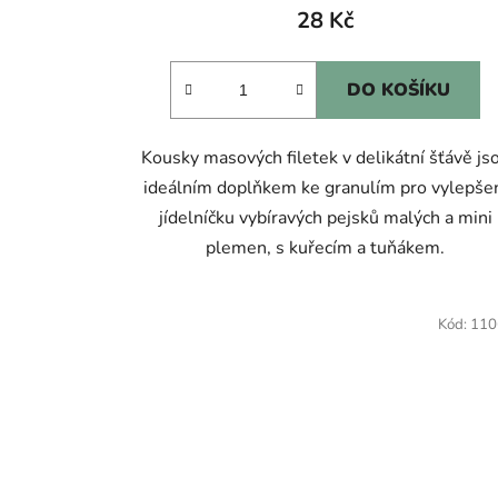
28 Kč
DO KOŠÍKU
Kousky masových filetek v delikátní šťávě js
ideálním doplňkem ke granulím pro vylepše
jídelníčku vybíravých pejsků malých a mini
plemen, s kuřecím a tuňákem.
Kód:
110