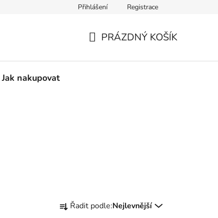
Přihlášení
Registrace
Vzorový formulář pro odstoupení od smlouvy
PRÁZDNÝ KOŠÍK
NÁKUPNÍ
KOŠÍK
Jak nakupovat
Ř
Řadit podle:
Nejlevnější
a