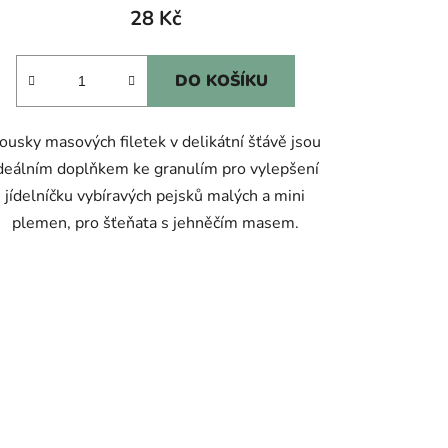
28 Kč
DO KOŠÍKU
ousky masových filetek v delikátní šťávě jsou
deálním doplňkem ke granulím pro vylepšení
jídelníčku vybíravých pejsků malých a mini
plemen, pro šťeňata s jehněčím masem.