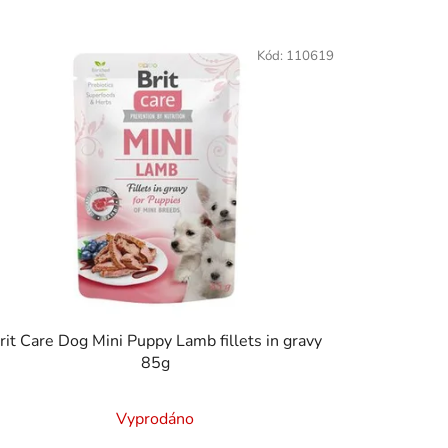
z
e
Kód:
110619
n
í
p
r
o
d
u
k
t
ů
rit Care Dog Mini Puppy Lamb fillets in gravy
85g
Vyprodáno