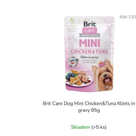
V
ý
Kód:
110
p
i
s
p
r
o
d
u
k
t
Brit Care Dog Mini Chicken&Tuna fillets in
ů
gravy 85g
Skladem
(>5 ks)