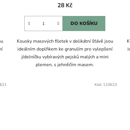
28 Kč
DO KOŠÍKU
ou
Kousky masových filetek v delikátní šťávě jsou
K
ní
ideálním doplňkem ke granulím pro vylepšení
i
jídelníčku vybíravých pejsků malých a mini
plemen, s jehněčím masem.
621
Kód:
110623