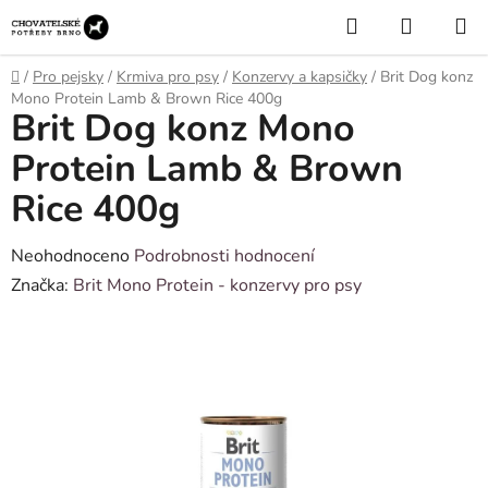
Přejít
Hledat
NÁKUP
na
KOŠÍK
obsah
Domů
/
Pro pejsky
/
Krmiva pro psy
/
Konzervy a kapsičky
/
Brit Dog konz
Mono Protein Lamb & Brown Rice 400g
Brit Dog konz Mono
Protein Lamb & Brown
Rice 400g
Průměrné
Neohodnoceno
Podrobnosti hodnocení
hodnocení
Značka:
Brit Mono Protein - konzervy pro psy
produktu
je
0,0
z
5
hvězdiček.