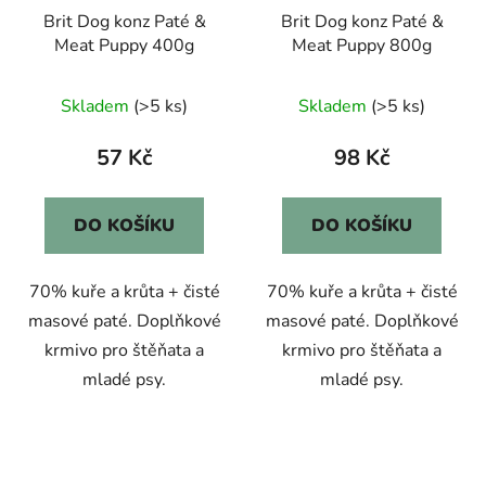
Brit Dog konz Paté &
Brit Dog konz Paté &
Meat Puppy 400g
Meat Puppy 800g
Skladem
(>5 ks)
Skladem
(>5 ks)
57 Kč
98 Kč
DO KOŠÍKU
DO KOŠÍKU
70% kuře a krůta + čisté
70% kuře a krůta + čisté
masové paté. Doplňkové
masové paté. Doplňkové
krmivo pro štěňata a
krmivo pro štěňata a
mladé psy.
mladé psy.