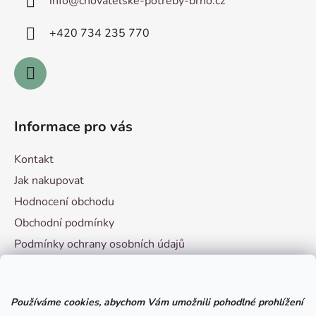
info
@
chovatelske-potreby-brno.cz
t
í
+420 ­734 235 770
Informace pro vás
Kontakt
Jak nakupovat
Hodnocení obchodu
Obchodní podmínky
Podmínky ochrany osobních údajů
Vzorový formulář pro odstoupení od smlouvy
Používáme cookies, abychom Vám umožnili pohodlné prohlížení