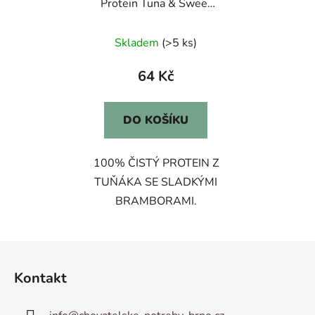
Protein Tuna & Sweet
Potato 400g
Skladem
(>5 ks)
64 Kč
DO KOŠÍKU
100% ČISTÝ PROTEIN Z
TUŇÁKA SE SLADKÝMI
BRAMBORAMI.
Z
á
Kontakt
p
a