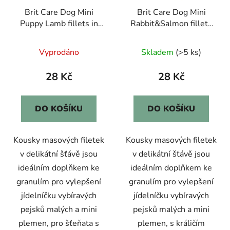
Brit Care Dog Mini
Brit Care Dog Mini
Puppy Lamb fillets in
Rabbit&Salmon fillets
gravy 85g
in gravy 85g
Vyprodáno
Skladem
(>5 ks)
28 Kč
28 Kč
DO KOŠÍKU
DO KOŠÍKU
Kousky masových filetek
Kousky masových filetek
v delikátní šťávě jsou
v delikátní šťávě jsou
ideálním doplňkem ke
ideálním doplňkem ke
granulím pro vylepšení
granulím pro vylepšení
jídelníčku vybíravých
jídelníčku vybíravých
pejsků malých a mini
pejsků malých a mini
plemen, pro šťeňata s
plemen, s králičím