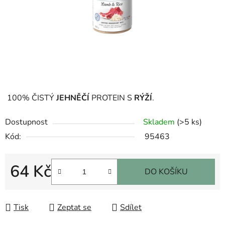
100% ČISTÝ
JEHNĚČÍ
PROTEIN S
RÝŽÍ
.
Dostupnost
Skladem
(>5 ks)
Kód:
95463
64 Kč
DO KOŠÍKU
Měrná cena:
Tisk
Zeptat se
Sdílet