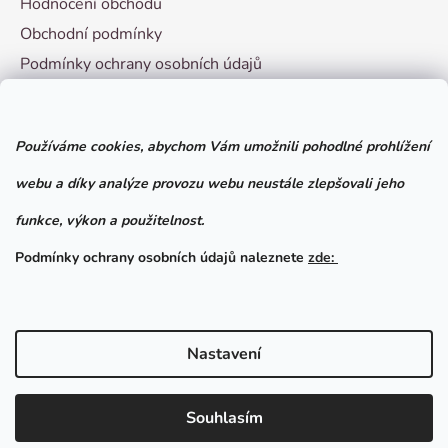
Hodnocení obchodu
Obchodní podmínky
Podmínky ochrany osobních údajů
Vzorový formulář pro odstoupení od smlouvy
Používáme cookies, abychom Vám umožnili pohodlné prohlížení
Facebook
webu a díky analýze provozu webu neustále zlepšovali jeho
funkce, výkon a použitelnost.
Podmínky ochrany osobních údajů naleznete
zde:
Nastavení
Vytvořil Shoptet
Souhlasím
Copyright 2026
Chovatelské potřeby Brno
. Všechna
práva vyhrazena.