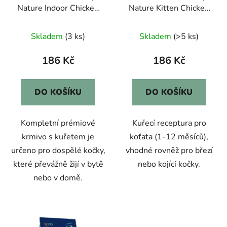
Nature Indoor Chicken
Nature Kitten Chicken
1,5kg
1,5kg
Skladem
(3 ks)
Skladem
(>5 ks)
186 Kč
186 Kč
DO KOŠÍKU
DO KOŠÍKU
Kompletní prémiové
Kuřecí receptura pro
krmivo s kuřetem je
koťata (1-12 měsíců),
určeno pro dospělé kočky,
vhodné rovněž pro březí
které převážně žijí v bytě
nebo kojící kočky.
nebo v domě.