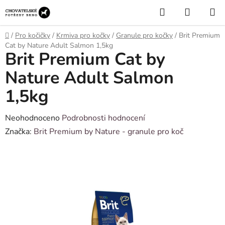
Přejít
Hledat
NÁKUP
na
KOŠÍK
obsah
Domů
/
Pro kočičky
/
Krmiva pro kočky
/
Granule pro kočky
/
Brit Premium
Cat by Nature Adult Salmon 1,5kg
Brit Premium Cat by
Nature Adult Salmon
1,5kg
Průměrné
Neohodnoceno
Podrobnosti hodnocení
hodnocení
Značka:
Brit Premium by Nature - granule pro koč
produktu
je
0,0
z
5
hvězdiček.