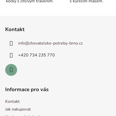
kočky s citlivým trávením.
s kuřecím masem.
Z
á
Kontakt
p
a
info
@
chovatelske-potreby-brno.cz
t
í
+420 ­734 235 770
Informace pro vás
Kontakt
Jak nakupovat