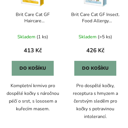
Brit Care Cat GF
Brit Care Cat GF Insect.
Haircare
Food Allergy
Healthy&Shiny Coat
Management 2kg
2kg
Skladem
(1 ks)
Skladem
(>5 ks)
413 Kč
426 Kč
DO KOŠÍKU
DO KOŠÍKU
Kompletní krmivo pro
Pro dospělé kočky,
dospělé kočky s náročnou
receptura s hmyzem a
péčí o srst, s lososem a
čerstvým sleděm pro
kuřecím masem.
kočky s potravinou
intolerancí.