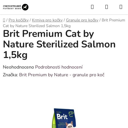
Přejít
Hledat
NÁKUP
na
KOŠÍK
obsah
Domů
/
Pro kočičky
/
Krmiva pro kočky
/
Granule pro kočky
/
Brit Premium
Cat by Nature Sterilized Salmon 1,5kg
Brit Premium Cat by
Nature Sterilized Salmon
1,5kg
Průměrné
Neohodnoceno
Podrobnosti hodnocení
hodnocení
Značka:
Brit Premium by Nature - granule pro koč
produktu
je
0,0
z
5
hvězdiček.