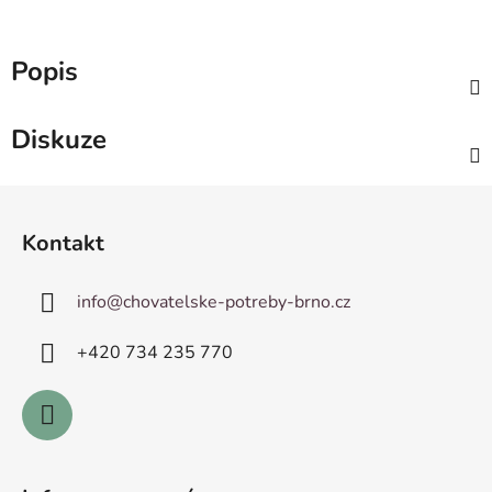
Popis
Diskuze
Z
á
Kontakt
p
a
info
@
chovatelske-potreby-brno.cz
t
í
+420 ­734 235 770