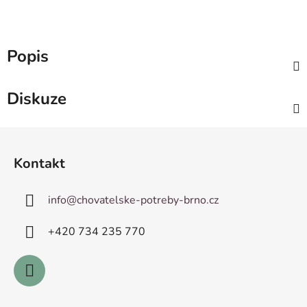
Popis
Diskuze
Z
á
Kontakt
p
a
info
@
chovatelske-potreby-brno.cz
t
í
+420 ­734 235 770