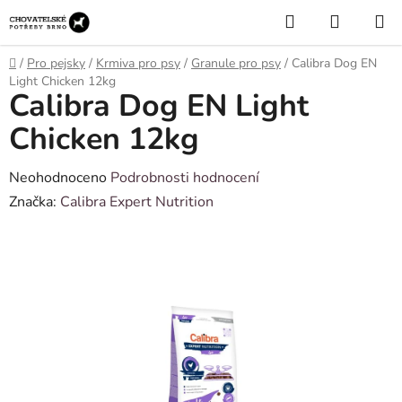
Přejít
Hledat
NÁKUP
na
KOŠÍK
obsah
Domů
/
Pro pejsky
/
Krmiva pro psy
/
Granule pro psy
/
Calibra Dog EN
Light Chicken 12kg
Calibra Dog EN Light
Chicken 12kg
Průměrné
Neohodnoceno
Podrobnosti hodnocení
hodnocení
Značka:
Calibra Expert Nutrition
produktu
je
0,0
z
5
hvězdiček.