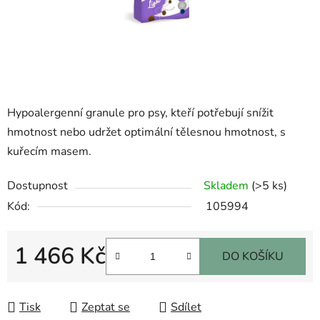
Hypoalergenní granule p
ro psy, kteří potřebují snížit
hmotnost nebo udržet optimální tělesnou hmotnost, s
kuřecím masem.
Dostupnost
Skladem
(>5 ks)
Kód:
105994
1 466 Kč
DO KOŠÍKU
Měrná cena:
Tisk
Zeptat se
Sdílet