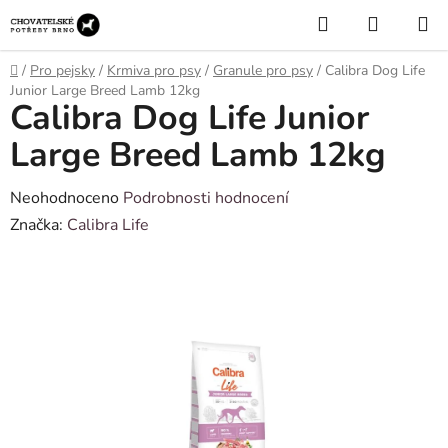
Přejít
Hledat
NÁKUP
na
KOŠÍK
obsah
Domů
/
Pro pejsky
/
Krmiva pro psy
/
Granule pro psy
/
Calibra Dog Life
Junior Large Breed Lamb 12kg
Calibra Dog Life Junior
Large Breed Lamb 12kg
Průměrné
Neohodnoceno
Podrobnosti hodnocení
hodnocení
Značka:
Calibra Life
produktu
je
0,0
z
5
hvězdiček.