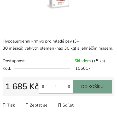
Hypoalergenní krmivo pro mladé psy (3–
30 měsíců) velkých plemen (nad 30 kg) s jehněčím masem.
Dostupnost
Skladem
(>5 ks)
Kód:
106017
1 685 Kč
DO KOŠÍKU
Měrná cena:
Tisk
Zeptat se
Sdílet