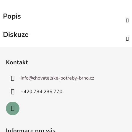
Popis
Diskuze
Z
á
Kontakt
p
a
info
@
chovatelske-potreby-brno.cz
t
í
+420 ­734 235 770
Informace pro vás