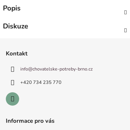
Popis
Diskuze
Z
á
Kontakt
p
a
info
@
chovatelske-potreby-brno.cz
t
í
+420 ­734 235 770
Informace pro vás