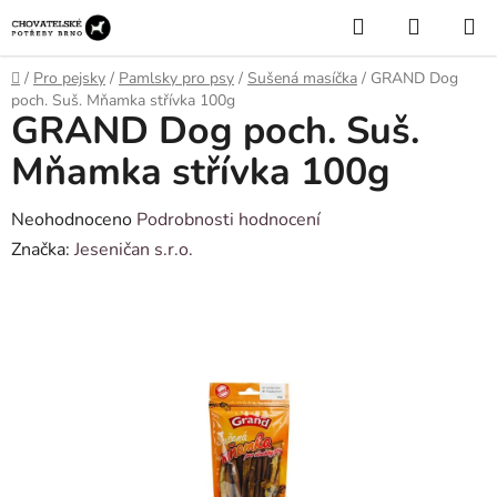
Přejít
Hledat
NÁKUP
na
KOŠÍK
obsah
Domů
/
Pro pejsky
/
Pamlsky pro psy
/
Sušená masíčka
/
GRAND Dog
poch. Suš. Mňamka střívka 100g
GRAND Dog poch. Suš.
Mňamka střívka 100g
Průměrné
Neohodnoceno
Podrobnosti hodnocení
hodnocení
Značka:
Jeseničan s.r.o.
produktu
je
0,0
z
5
hvězdiček.