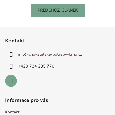
PŘEDCHOZÍ ČLÁNEK
Z
á
Kontakt
p
a
info
@
chovatelske-potreby-brno.cz
t
í
+420 ­734 235 770
Informace pro vás
Kontakt