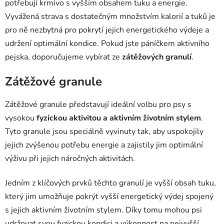
potřebují krmivo s vyšším obsahem tuku a energie.
Vyvážená strava s dostatečným množstvím kalorií a tuků je
pro ně nezbytná pro pokrytí jejich energetického výdeje a
udržení optimální kondice. Pokud jste páníčkem aktivního
pejska, doporučujeme vybírat ze
zátěžových granulí
.
Zátěžové granule
Zátěžové granule představují ideální volbu pro psy s
vysokou
fyzickou aktivitou a aktivním životním stylem
.
Tyto granule jsou speciálně vyvinuty tak, aby uspokojily
jejich zvýšenou potřebu energie a zajistily jim optimální
výživu při jejich náročných aktivitách.
Jedním z klíčových prvků těchto granulí je vyšší obsah tuku,
který jim umožňuje pokrýt vyšší energetický výdej spojený
s jejich aktivním životním stylem. Díky tomu mohou psi
udržovat svou fyzickou kondici a výkonnost na nejvyšší