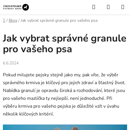
Přejít
Hledat
NÁKUP
na
KOŠÍK
obsah
Domů
/
Blog
/
Jak vybrat správné granule pro vašeho psa
Jak vybrat správné granule
pro vašeho psa
6.6.2024
Pokud milujete pejsky stejně jako my, pak víte, že výběr
správného krmiva je klíčový pro jejich zdraví a šťastný život.
Nabídka granulí je opravdu široká a rozhodování, které jsou
pro vašeho mazlíčka ty nejlepší, není jednoduché. Při
výběru krmiva pro vašeho pejska je důležité vzít v úvahu
několik klíčových kritérií.