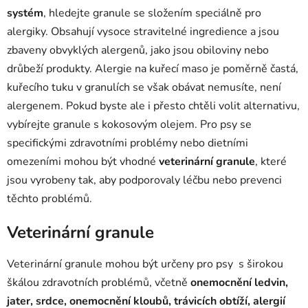
systém
, hledejte granule se složením speciálně pro
alergiky. Obsahují vysoce stravitelné ingredience a jsou
zbaveny obvyklých alergenů, jako jsou obiloviny nebo
drůbeží produkty. Alergie na kuřecí maso je poměrně častá,
kuřecího tuku v granulích se však obávat nemusíte, není
alergenem. Pokud byste ale i přesto chtěli volit alternativu,
vybírejte granule s kokosovým olejem. Pro psy se
specifickými zdravotními problémy nebo dietními
omezeními mohou být vhodné
veterinární granule
, které
jsou vyrobeny tak, aby podporovaly léčbu nebo prevenci
těchto problémů.
Veterinární granule
Veterinární granule mohou být určeny pro psy s širokou
škálou zdravotních problémů, včetně
onemocnění ledvin,
jater, srdce,
onemocnění kloubů, trávicích obtíží, alergií