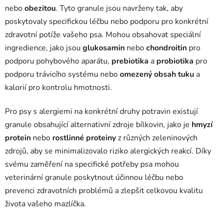
nebo
obezitou
. Tyto granule jsou navrženy tak, aby
poskytovaly specifickou léčbu nebo podporu pro konkrétní
zdravotní potíže vašeho psa. Mohou obsahovat speciální
ingredience, jako jsou
glukosamin
nebo
chondroitin
pro
podporu pohybového aparátu,
prebiotika
a
probiotika
pro
podporu trávicího systému nebo
omezený obsah tuku
a
kalorií pro kontrolu hmotnosti.
Pro psy s alergiemi na konkrétní druhy potravin existují
granule obsahující alternativní zdroje bílkovin, jako je
hmyzí
protein
nebo
rostlinné proteiny
z různých zeleninových
zdrojů, aby se minimalizovalo riziko alergických reakcí. Díky
svému zaměření na specifické potřeby psa mohou
veterinární granule poskytnout účinnou léčbu nebo
prevenci zdravotních problémů a zlepšit celkovou kvalitu
života vašeho mazlíčka.