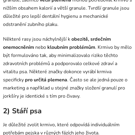
granule, zatímco
větší plemena
mohou potřebovat krmivo s
nižším obsahem kalorií a větší granule. Tvrdší granule jsou
důležité pro lepší dentální hygienu a mechanické
odstranění zubního plaku.
Některé rasy jsou náchylnější k
obezitě, srdečním
onemocněním
nebo
kloubním problémům
. Krmivo by mělo
být formulováno tak, aby minimalizovalo riziko těchto
zdravotních problémů a podporovalo celkové zdraví a
vitalitu psa.
Některé značky dokonce vyrábí krmiva
specificky
pro určitá plemena
. Často se ale jedná pouze o
marketing a například u stejné znažky složení granulí pro
jorkšíry je identické s tím pro čivavy.
2) Stáří psa
Je důležité zvolit krmivo, které odpovídá individuálním
potřebám pejska v různých fázích jeho života.