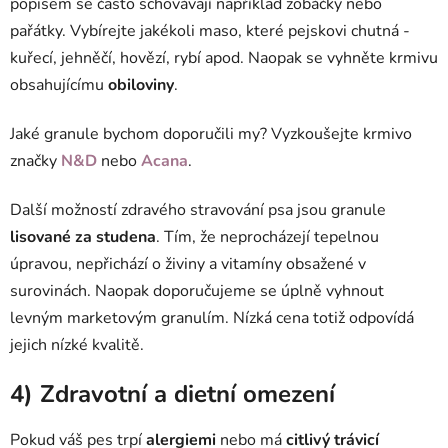
popisem se často schovávají například zobáčky nebo
pařátky. Vybírejte jakékoli maso, které pejskovi chutná -
kuřecí, jehněčí, hovězí, rybí apod. Naopak se vyhněte krmivu
obsahujícímu
obiloviny
.
Jaké granule bychom doporučili my? Vyzkoušejte krmivo
značky
N&D
nebo
Acana
.
Další možností zdravého stravování psa jsou granule
lisované za studena
. Tím, že neprocházejí tepelnou
úpravou, nepřichází o živiny a vitamíny obsažené v
surovinách. Naopak d
oporučujeme se úplně vyhnout
levným marketovým granulím. Nízká cena totiž odpovídá
jejich nízké kvalitě.
4) Zdravotní a dietní omezení
Pokud váš pes trpí
alergiemi
nebo má
citlivý trávicí