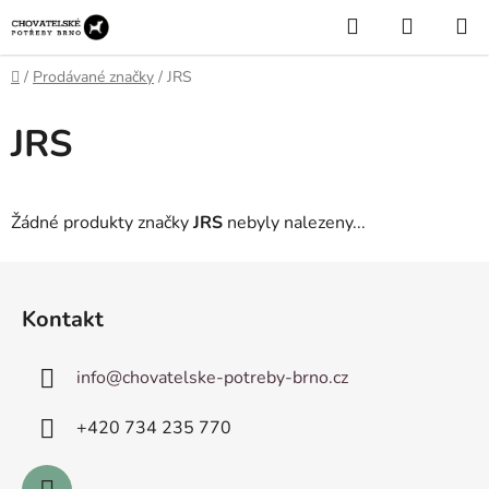
Přejít
Hledat
NÁKUP
na
KOŠÍK
obsah
Domů
/
Prodávané značky
/
JRS
JRS
Žádné produkty značky
JRS
nebyly nalezeny...
Z
á
Kontakt
p
a
info
@
chovatelske-potreby-brno.cz
t
í
+420 ­734 235 770