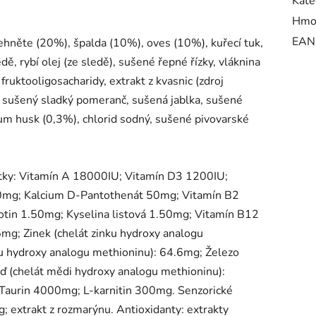
Kate
Hmo
EAN
ehněte (20%), špalda (10%), oves (10%), kuřecí tuk,
ě, rybí olej (ze sledě), sušené řepné řízky, vláknina
fruktooligosacharidy, extrakt z kvasnic (zdroj
 sušený sladký pomeranč, sušená jablka, sušené
um husk (0,3%), chlorid sodný, sušené pivovarské
látky: Vitamín A 18000IU; Vitamín D3 1200IU;
0mg; Kalcium D-Pantothenát 50mg; Vitamín B2
tin 1.50mg; Kyselina listová 1.50mg; Vitamín B12
mg; Zinek (chelát zinku hydroxy analogu
 hydroxy analogu methioninu): 64.6mg; Železo
ěď (chelát mědi hydroxy analogu methioninu):
 Taurin 4000mg; L-karnitin 300mg. Senzorické
; extrakt z rozmarýnu. Antioxidanty: extrakty