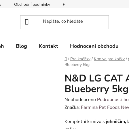
u
Obchodní podmínky
Podmínky ochrany osobních údajů
ěh
Blog
Kontakt
Hodnocení obchodu
Domů
/
Pro kočičky
/
Krmiva pro kočky
/
Blueberry 5kg
N&D LG CAT 
Blueberry 5kg
Průměrné
Neohodnoceno
Podrobnosti ho
hodnocení
Značka:
Farmina Pet Foods Ne
produktu
Kompletní krmivo s
jehněčím, 
je