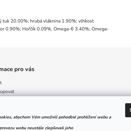
 tuk 20.00%; hrubá vláknina 1.90%; vlhkost
sfor 0.90%; Hořčík 0.09%, Omega-6 3.40%; Omega-
mace pro vás
t
kupovat
ení obchodu
ní podmínky
okies, abychom Vám umožnili pohodlné prohlížení webu a
ky ochrany osobních údajů
ý formulář pro odstoupení
 provozu webu neustále zlepšovali jeho