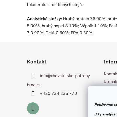
tokoferolu z rostlinných olejů.
Analytické složky:
Hrubý protein 36.00%; hrubý
8.00%, hrubý popel 8.10%; Vápník 1.10%; Fo
3 0.90%; DHA 0.50%; EPA 0.30%.
Z
á
Kontakt
Infor
p
a
Kontak
info
@
chovatelske-potreby-
t
Jak na
í
brno.cz
Hodnoc
+420 ­734 235 770
Obchod
Používáme co
Podmín
Vzorov
díky analýze