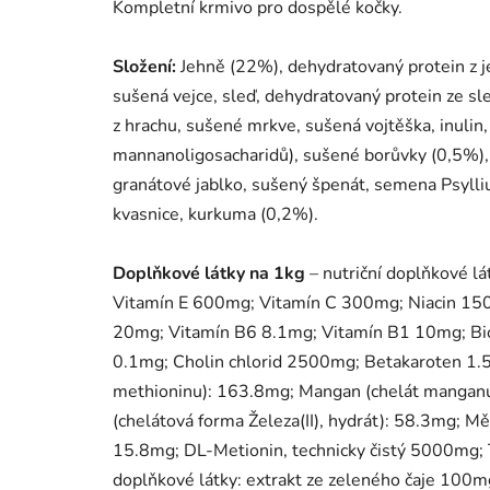
Kompletní krmivo pro dospělé kočky.
Složení:
Jehně (22%), dehydratovaný protein z j
sušená vejce, sleď, dehydratovaný protein ze sled
z hrachu, sušené mrkve, sušená vojtěška, inulin, 
mannanoligosacharidů), sušené borůvky (0,5%),
granátové jablko, sušený špenát, semena Psylli
kvasnice, kurkuma (0,2%).
Doplňkové látky na 1kg
– nutriční doplňkové 
Vitamín E 600mg; Vitamín C 300mg; Niacin 15
20mg; Vitamín B6 8.1mg; Vitamín B1 10mg; Bio
0.1mg; Cholin chlorid 2500mg; Betakaroten 1.5
methioninu): 163.8mg; Mangan (chelát manganu
(chelátová forma Železa(II), hydrát): 58.3mg; M
15.8mg; DL-Metionin, technicky čistý 5000mg;
doplňkové látky: extrakt ze zeleného čaje 100mg