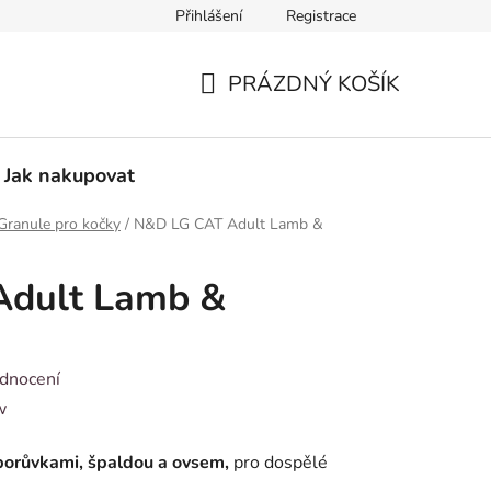
Přihlášení
Registrace
Vzorový formulář pro odstoupení od smlouvy
PRÁZDNÝ KOŠÍK
NÁKUPNÍ
KOŠÍK
Jak nakupovat
Granule pro kočky
/
N&D LG CAT Adult Lamb &
Adult Lamb &
dnocení
w
borůvkami, špaldou a ovsem,
pro dospělé