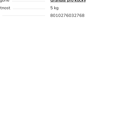
gorie
Granule pro kočky
tnost
5 kg
8010276032768