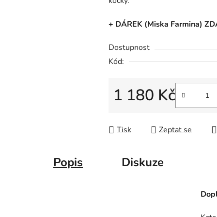
kočky.
0,0
z
+ DÁREK (Miska Farmina) 
5
hvězdiček.
Dostupnost
Kód:
1 180 Kč
Měrná cena:
Tisk
Zeptat se
Popis
Diskuze
Dopl