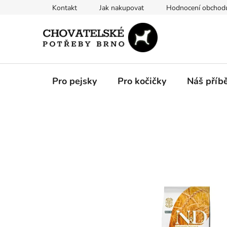
Přejít
Kontakt
Jak nakupovat
Hodnocení obchod
na
obsah
Pro pejsky
Pro kočičky
Náš příb