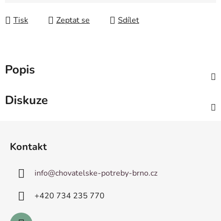
Měrná cena:
Tisk
Zeptat se
Sdílet
Popis
Diskuze
Z
á
Kontakt
p
a
info
@
chovatelske-potreby-brno.cz
t
í
+420 ­734 235 770