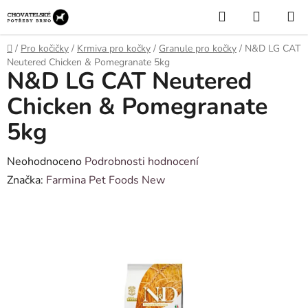
Přejít
Hledat
NÁKUP
na
KOŠÍK
obsah
Domů
/
Pro kočičky
/
Krmiva pro kočky
/
Granule pro kočky
/
N&D LG CAT
Neutered Chicken & Pomegranate 5kg
N&D LG CAT Neutered
Chicken & Pomegranate
5kg
Průměrné
Neohodnoceno
Podrobnosti hodnocení
hodnocení
Značka:
Farmina Pet Foods New
produktu
je
0,0
z
5
hvězdiček.