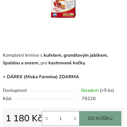
Kompletní krmivo s
kuřetem, granátovým jablkem,
špaldou a ovsem,
pro
kastrované kočky
.
+ DÁREK (Miska Farmina) ZDARMA
Dostupnost
Skladem
(>5 ks)
Kód:
79226
1 180 Kč
DO KOŠÍKU