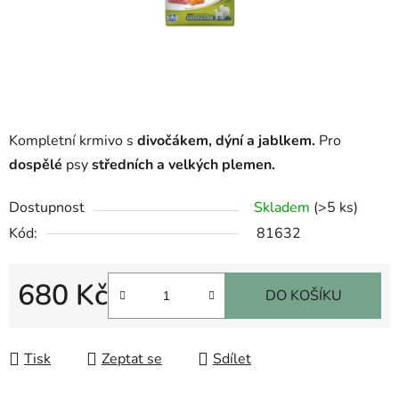
Kompletní krmivo s
divočákem, dýní a jablkem.
Pro
dospělé
psy
středních a velkých plemen.
Dostupnost
Skladem
(>5 ks)
Kód:
81632
680 Kč
DO KOŠÍKU
Měrná cena:
Tisk
Zeptat se
Sdílet