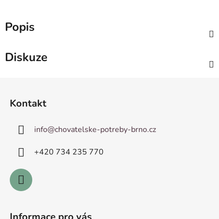
Popis
Diskuze
Z
á
Kontakt
p
a
info
@
chovatelske-potreby-brno.cz
t
í
+420 ­734 235 770
Informace pro vás