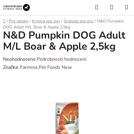
Přejít
Hledat
NÁKUP
na
KOŠÍK
obsah
Domů
/
Pro pejsky
/
Krmiva pro psy
/
Granule pro psy
/
N&D Pumpkin
DOG Adult M/L Boar & Apple 2,5kg
N&D Pumpkin DOG Adult
M/L Boar & Apple 2,5kg
Průměrné
Neohodnoceno
Podrobnosti hodnocení
hodnocení
Značka:
Farmina Pet Foods New
produktu
je
0,0
z
5
hvězdiček.