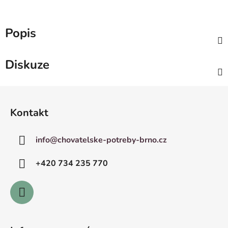
Popis
Diskuze
Z
á
Kontakt
p
a
info
@
chovatelske-potreby-brno.cz
t
í
+420 ­734 235 770