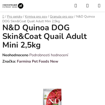
Přejít
Hledat
NÁKUP
na
KOŠÍK
obsah
Domů
/
Pro pejsky
/
Krmiva pro psy
/
Granule pro psy
/
N&D Quinoa
DOG Skin&Coat Quail Adult Mini 2,5kg
N&D Quinoa DOG
Skin&Coat Quail Adult
Mini 2,5kg
Průměrné
Neohodnoceno
Podrobnosti hodnocení
hodnocení
Značka:
Farmina Pet Foods New
produktu
je
0,0
z
5
hvězdiček.