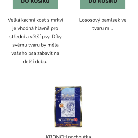
DO KOŠÍKU
DO KOŠÍKU
Velká kachní kost s mrkví
Lososový pamlsek ve
je vhodná hlavně pro
tvaru m...
střední a větší psy. Díky
svému tvaru by měla
vašeho psa zabavit na
delší dobu.
KRONCH pochoutka