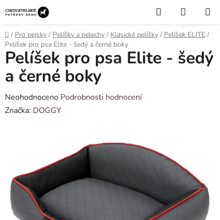
Přejít
Hledat
NÁKUP
na
KOŠÍK
obsah
Domů
/
Pro pejsky
/
Pelíšky a pelechy
/
Klasické pelíšky
/
Pelíšek ELITE
/
Pelíšek pro psa Elite - šedý a černé boky
Pelíšek pro psa Elite - šedý
a černé boky
Průměrné
Neohodnoceno
Podrobnosti hodnocení
hodnocení
Značka:
DOGGY
produktu
je
0,0
z
5
hvězdiček.