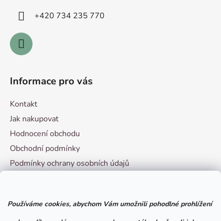
í
+420 ­734 235 770
Informace pro vás
Kontakt
Jak nakupovat
Hodnocení obchodu
Obchodní podmínky
Podmínky ochrany osobních údajů
Vzorový formulář pro odstoupení od smlouvy
Používáme cookies, abychom Vám umožnili pohodlné prohlížení