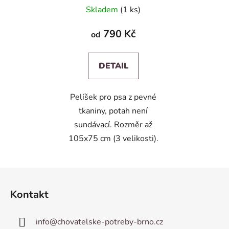
Skladem
(1 ks)
790 Kč
od
DETAIL
Pelíšek pro psa z pevné
tkaniny, potah není
sundávací. Rozměr až
105x75 cm (3 velikosti).
Z
á
Kontakt
p
a
info
@
chovatelske-potreby-brno.cz
t