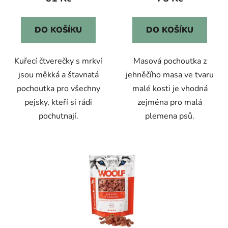
DO KOŠÍKU
DO KOŠÍKU
Kuřecí čtverečky s mrkví
Masová pochoutka z
jsou měkká a šťavnatá
jehněčího masa ve tvaru
pochoutka pro všechny
malé kosti je vhodná
pejsky, kteří si rádi
zejména pro malá
pochutnají.
plemena psů.