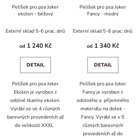
Pelíšek pro psa Joker
Pelíšek pro psa Joker
ekolen - béžový
Fancy - modrý
Externí sklad 5-6 prac. dnů
Externí sklad 5-6 prac. dnů
1 240 Kč
1 340 Kč
od
od
DETAIL
DETAIL
Pelíšek pro psa Joker
Pelíšek pro psa Joker
Ekolen je vyroben z
Fancy je vyroben z
odolné tkaniny ekolen.
odolného a příjemného
Vyrábí se ve 4 různých
materiálu na dotek -
barevných provedeních až
Fancy. Vyrábí se v 5
do velikosti XXXL
různých barevných
provedeních až do