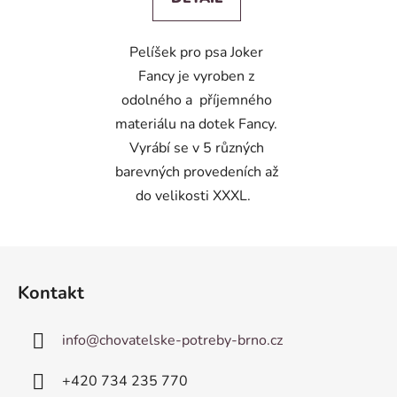
Pelíšek pro psa Joker
Fancy je vyroben z
odolného a příjemného
materiálu na dotek Fancy.
Vyrábí se v 5 různých
barevných provedeních až
do velikosti XXXL.
Z
á
Kontakt
p
a
info
@
chovatelske-potreby-brno.cz
t
í
+420 ­734 235 770