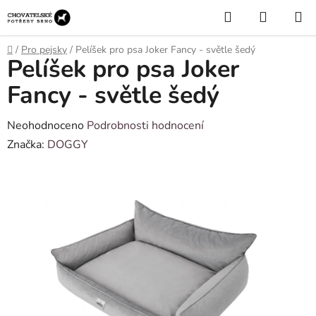
Přejít
Hledat
NÁKUP
na
KOŠÍK
obsah
Domů
/
Pro pejsky
/
Pelíšek pro psa Joker Fancy - světle šedý
Pelíšek pro psa Joker
Fancy - světle šedý
Průměrné
Neohodnoceno
Podrobnosti hodnocení
hodnocení
Značka:
DOGGY
produktu
je
0,0
z
5
hvězdiček.