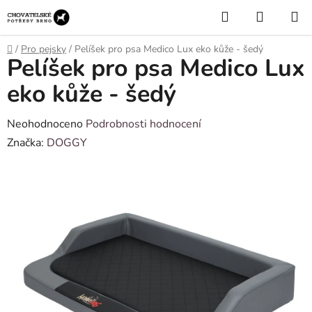
Přejít
Hledat
NÁKUP
na
KOŠÍK
obsah
Domů
/
Pro pejsky
/
Pelíšek pro psa Medico Lux eko kůže - šedý
Pelíšek pro psa Medico Lux
eko kůže - šedý
Průměrné
Neohodnoceno
Podrobnosti hodnocení
hodnocení
Značka:
DOGGY
produktu
je
0,0
z
5
hvězdiček.