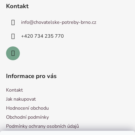
á
Kontakt
p
a
info
@
chovatelske-potreby-brno.cz
t
í
+420 ­734 235 770
Informace pro vás
Kontakt
Jak nakupovat
Hodnocení obchodu
Obchodní podmínky
Podmínky ochrany osobních údajů