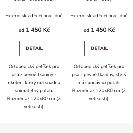
ekolen
Externí sklad 5-6 prac. dnů
Externí sklad 5-6 prac. dnů
1 450 Kč
1 450 Kč
od
od
DETAIL
DETAIL
Ortopedický pelíšek pro
Ortopedický pelíšek pro
psa z pevné tkaniny -
psa z pevné tkaniny, který
ekolen, který má snadno
má sundávací potah.
snímatelný potah.
Rozměr až 120x80 cm (3
Rozměr až 120x80 cm (3
velikosti).
velikosti).
Z