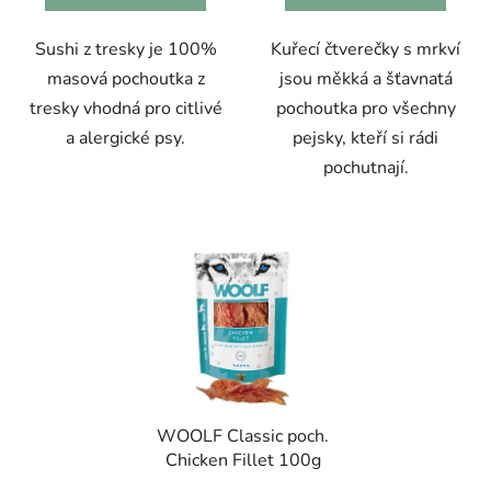
Sushi z tresky je 100%
Kuřecí čtverečky s mrkví
masová pochoutka z
jsou měkká a šťavnatá
tresky vhodná pro citlivé
pochoutka pro všechny
a alergické psy.
pejsky, kteří si rádi
pochutnají.
WOOLF Classic poch.
Chicken Fillet 100g