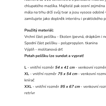
chlupatého mazlíka. Majitelé pak ocení zejména de
mála na trhu drží svůj tvar a jsou vysoce odolné 
zamilujete jako doplněk interiéru i praktického 
Použitý materiál:
Vrchní část pelíšku - Ekolen (pevná, drápkům i 
Spodní část pelíšku - polypropylen. tkanina
Výplň - molitanová drť
Potah pelíšku lze sundat a vyprat!
L
- vnitřní rozměr
54 x 41 cm
- venkovní rozmě
XL
- vnitřní rozměr
75 x 54 cm
- venkovní rozm
knírač
XXL
- vnitřní rozměr
95 x 67 cm
- venkovní ro
retrívr