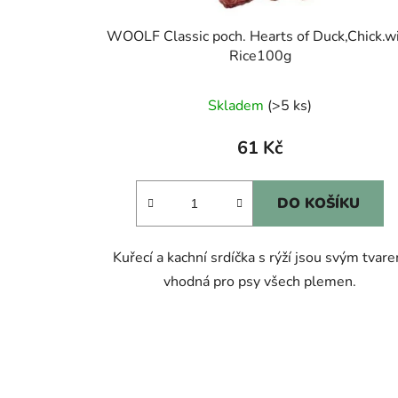
WOOLF Classic poch. Hearts of Duck,Chick.w
Rice100g
Skladem
(>5 ks)
61 Kč
DO KOŠÍKU
Kuřecí a kachní srdíčka s rýží jsou svým tvar
vhodná pro psy všech plemen.