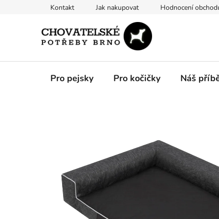
Přejít
Kontakt
Jak nakupovat
Hodnocení obchod
na
obsah
Pro pejsky
Pro kočičky
Náš příb