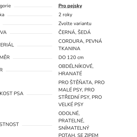
gorie
Pro pejsky
ka
2 roky
Zvolte variantu
VA
ČERNÁ, ŠEDÁ
CORDURA, PEVNÁ
ERIÁL
TKANINA
MĚR
DO 120 cm
OBDÉLNÍKOVÉ,
R
HRANATÉ
PRO ŠTĚŇATA, PRO
MALÉ PSY, PRO
IKOST PSA
STŘEDNÍ PSY, PRO
VELKÉ PSY
ODOLNÉ,
PRATELNÉ,
STNOST
SNÍMATELNÝ
POTAH, SE ZIPEM