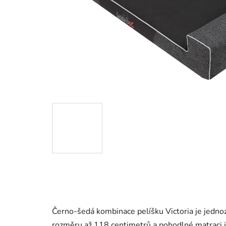
Černo-šedá kombinace pelíšku Victoria je jedno
rozměru až 118 centimetrů a pohodlné matraci