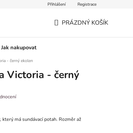
Přihlášení
Registrace
Vzorový formulář pro odstoupení od smlouvy
PRÁZDNÝ KOŠÍK
NÁKUPNÍ
KOŠÍK
Jak nakupovat
oria - černý ekolen
a Victoria - černý
dnocení
y, který má sundávací potah. Rozměr až