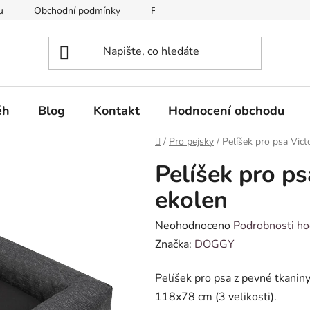
u
Obchodní podmínky
Podmínky ochrany osobních údajů
ěh
Blog
Kontakt
Hodnocení obchodu
Domů
/
Pro pejsky
/
Pelíšek pro psa Vict
Pelíšek pro ps
ekolen
Průměrné
Neohodnoceno
Podrobnosti ho
hodnocení
Značka:
DOGGY
produktu
Pelíšek pro psa z pevné tkanin
je
118x78 cm (3 velikosti).
0,0