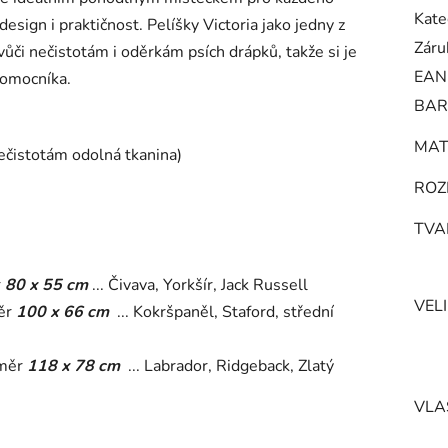
Kate
sign i praktičnost. Pelíšky Victoria jako jedny z
Záru
vůči nečistotám i oděrkám psích drápků, takže si je
EAN
pomocníka.
BAR
MAT
nečistotám odolná tkanina)
ROZ
TVA
r
80 x 55 cm
... Čivava, Yorkšír, Jack Russell
VEL
ěr
100 x 66 cm
... Kokršpaněl, Staford, střední
změr
118 x 78 cm
... Labrador, Ridgeback, Zlatý
VLA