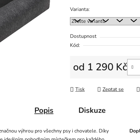
z
Varianta:
5
hvězdiček.
Dostupnost
Kód:
od
1 290 Kč
Měrná cena:
Tisk
Zeptat se
Popis
Diskuze
značnou výhrou pro všechny psy i chovatele. Díky
Dopl
 je ideálním pohodlným místečkem pro každého