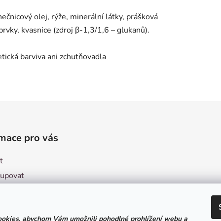
ečnicový olej, rýže, minerální látky, prášková
prvky, kvasnice (zdroj β-1,3/1,6 – glukanů).
tická barviva ani zchutňovadla
mace pro vás
t
kupovat
ení obchodu
ní podmínky
okies, abychom Vám umožnili pohodlné prohlížení webu a
ky ochrany osobních údajů