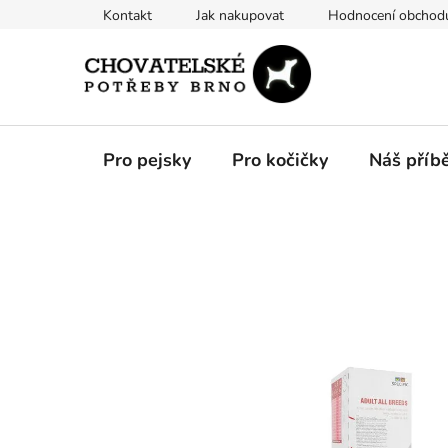
Přejít
Kontakt
Jak nakupovat
Hodnocení obchod
na
obsah
Pro pejsky
Pro kočičky
Náš příb