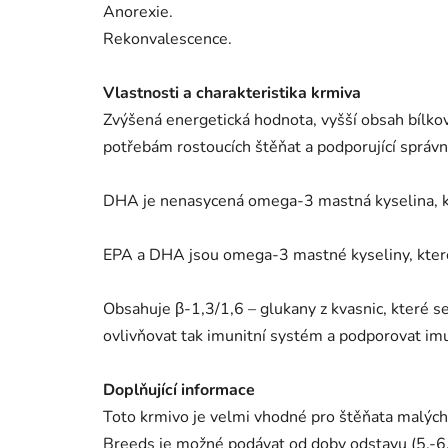
Anorexie.
Rekonvalescence.
Vlastnosti a charakteristika krmiva
Zvýšená energetická hodnota, vyšší obsah bílkovi
potřebám rostoucích štěňat a podporující správný
DHA je nenasycená omega-3 mastná kyselina, kt
EPA a DHA jsou omega-3 mastné kyseliny, které ma
Obsahuje β-1,3/1,6 – glukany z kvasnic, které s
ovlivňovat tak imunitní systém a podporovat im
Doplňující informace
Toto krmivo je velmi vhodné pro štěňata malýc
Breeds je možné podávat od doby odstavu (5.-6