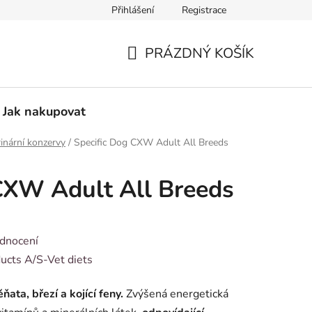
Přihlášení
Registrace
Vzorový formulář pro odstoupení od smlouvy
PRÁZDNÝ KOŠÍK
NÁKUPNÍ
KOŠÍK
Jak nakupovat
inární konzervy
/
Specific Dog CXW Adult All Breeds
CXW Adult All Breeds
dnocení
ucts A/S-Vet diets
ňata, březí a kojící feny.
Zvýšená energetická