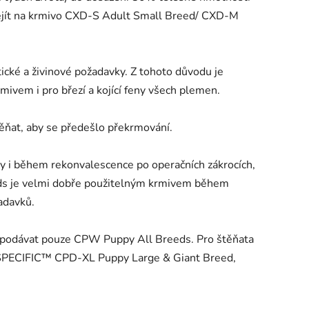
řejít na krmivo CXD-S Adult Small Breed/ CXD-M
ické a živino­vé požadavky. Z tohoto důvodu je
em i pro březí a kojící feny všech plemen.
těňat, aby se předešlo překrmování.
y i během rekonvalescence po operačních zákrocích,
eds je velmi dobře použitelným krmivem během
adavků.
 podávat pouze CPW Puppy All Breeds. Pro štěňata
 SPECIFIC™ CPD-XL Puppy Large & Giant Breed,