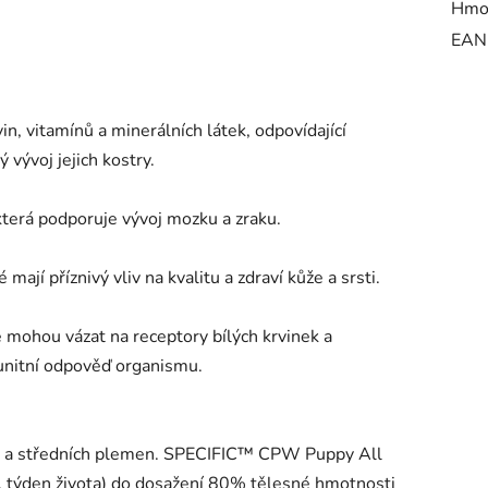
Hmo
EAN
n, vitamínů a minerálních látek, odpovídající
 vývoj jejich kostry.
erá podporuje vývoj mozku a zraku.
jí příznivý vliv na kvalitu a zdraví kůže a srsti.
e mohou vázat na receptory bílých krvinek a
unitní odpověď organismu.
h a středních ple­men. SPECIFIC™ CPW Puppy All
. týden života) do dosažení 80% tělesné hmotnosti