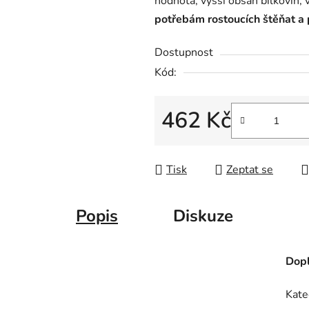
hodnota, vyšší obsah bílkovin, 
0,0
potřebám rostoucích štěňat a p
z
5
Dostupnost
hvězdiček.
Kód:
462 Kč
Měrná cena:
Tisk
Zeptat se
Popis
Diskuze
Dopl
Kate