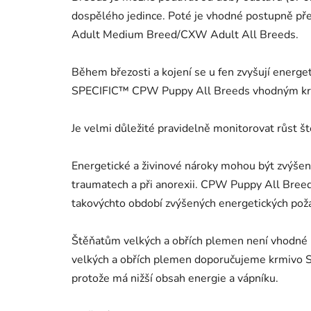
dospělého jedince. Poté je vhodné postupně p
Adult Medium Breed/CXW Adult All Breeds.
Během březosti a kojení se u fen zvyšují energet
SPECIFIC™ CPW Puppy All Breeds vhodným krmiv
Je velmi důležité pravidelně monitorovat růst š
Energetické a živinové nároky mohou být zvýšen
traumatech a při anorexii. CPW Puppy All Bre
takovýchto období zvýšených energetických pož
Štěňatům velkých a obřích plemen není vhodné
velkých a obřích plemen doporučujeme krmivo
protože má nižší obsah energie a vápníku.