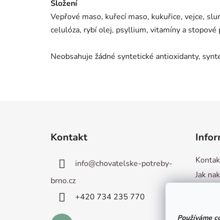
Složení
Vepřové maso, kuřecí maso, kukuřice, vejce, slun
celulóza, rybí olej, psyllium, vitamíny a stopové 
Neobsahuje žádné syntetické antioxidanty, synte
Z
á
Kontakt
Infor
p
a
Kontak
info
@
chovatelske-potreby-
t
Jak na
í
brno.cz
Hodnoc
+420 ­734 235 770
Obchod
Používáme co
Podmín