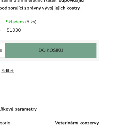
vitamínů a minerálních látek,
odpovídající
odporující správný vývoj jejich kostry.
Skladem
(5 ks)
51030
DO KOŠÍKU
Sdílet
ňkové parametry
gorie
Veterinární konzervy