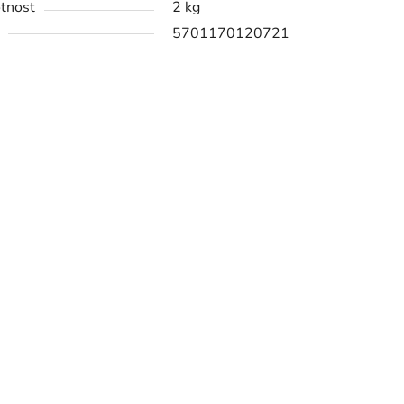
tnost
2 kg
5701170120721