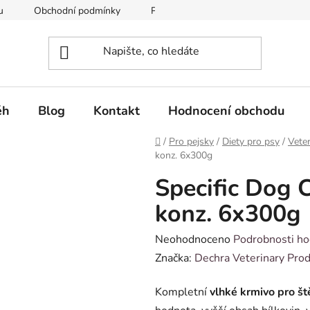
u
Obchodní podmínky
Podmínky ochrany osobních údajů
ěh
Blog
Kontakt
Hodnocení obchodu
Domů
/
Pro pejsky
/
Diety pro psy
/
Veter
konz. 6x300g
Specific Dog 
konz. 6x300g
Průměrné
Neohodnoceno
Podrobnosti ho
hodnocení
Značka:
Dechra Veterinary Prod
produktu
Kompletní
vlhké krmivo pro ště
je