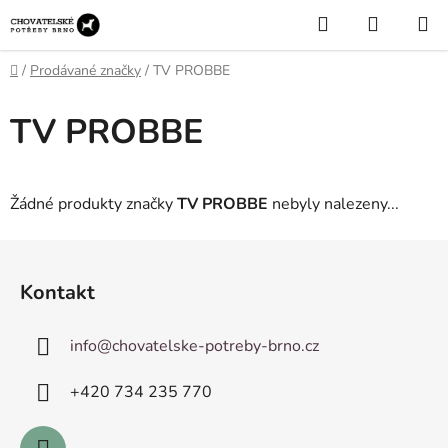
Přejít
Hledat
NÁKUP
na
KOŠÍK
obsah
Domů
/
Prodávané značky
/
TV PROBBE
TV PROBBE
Žádné produkty značky
TV PROBBE
nebyly nalezeny...
Z
á
Kontakt
p
a
info
@
chovatelske-potreby-brno.cz
t
í
+420 ­734 235 770