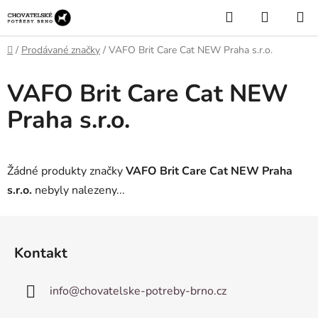
Přejít
Hledat
NÁKUP
na
KOŠÍK
obsah
Domů
/
Prodávané značky
/
VAFO Brit Care Cat NEW Praha s.r.o.
VAFO Brit Care Cat NEW
Praha s.r.o.
Žádné produkty značky
VAFO Brit Care Cat NEW Praha
s.r.o.
nebyly nalezeny...
Z
á
Kontakt
p
a
info
@
chovatelske-potreby-brno.cz
t
í