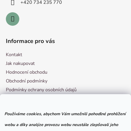
+420 ­734 235 770
Informace pro vás
Kontakt
Jak nakupovat
Hodnocení obchodu
Obchodní podmínky
Podmínky ochrany osobních údajů
Vzorový formulář pro odstoupení od smlouvy
Používáme cookies, abychom Vám umožnili pohodlné prohlížení
Facebook
webu a díky analýze provozu webu neustále zlepšovali jeho