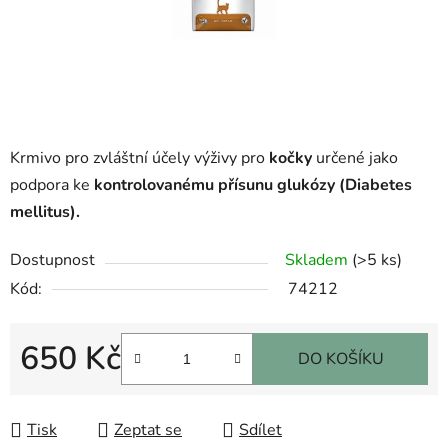
Krmivo pro zvláštní účely výživy pro
kočky
určené jako
podpora ke
kontrolovanému přísunu glukózy (Diabetes
mellitus).
Dostupnost
Skladem
(>5 ks)
Kód:
74212
650 Kč
DO KOŠÍKU
Měrná cena:
Tisk
Zeptat se
Sdílet