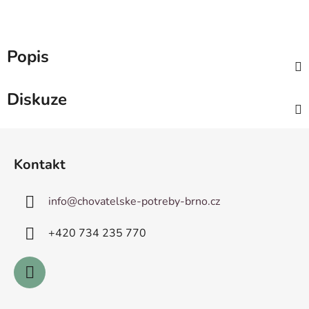
Popis
Diskuze
Z
á
Kontakt
p
a
info
@
chovatelske-potreby-brno.cz
t
í
+420 ­734 235 770