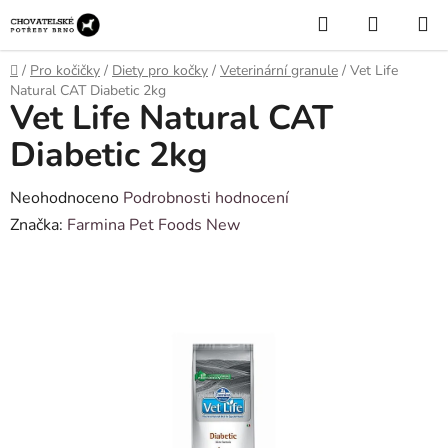
Přejít
Hledat
NÁKUP
na
KOŠÍK
obsah
Domů
/
Pro kočičky
/
Diety pro kočky
/
Veterinární granule
/
Vet Life
Natural CAT Diabetic 2kg
Vet Life Natural CAT
Diabetic 2kg
Průměrné
Neohodnoceno
Podrobnosti hodnocení
hodnocení
Značka:
Farmina Pet Foods New
produktu
je
0,0
z
5
hvězdiček.