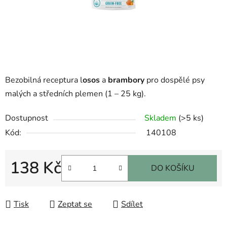
Bezobilná receptura l
osos
a
brambory
pro dospělé psy
malých a středních plemen (1 – 25 kg).
Dostupnost
Skladem
(>5 ks)
Kód:
140108
138 Kč
DO KOŠÍKU
Měrná cena:
Tisk
Zeptat se
Sdílet