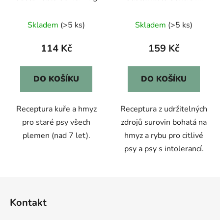
1kg
Skladem
(>5 ks)
Skladem
(>5 ks)
114 Kč
159 Kč
DO KOŠÍKU
DO KOŠÍKU
Receptura kuře a hmyz
Receptura z udržitelných
pro staré psy všech
zdrojů surovin bohatá na
plemen (nad 7 let).
hmyz a rybu pro citlivé
psy a psy s intolerancí.
Z
á
Kontakt
p