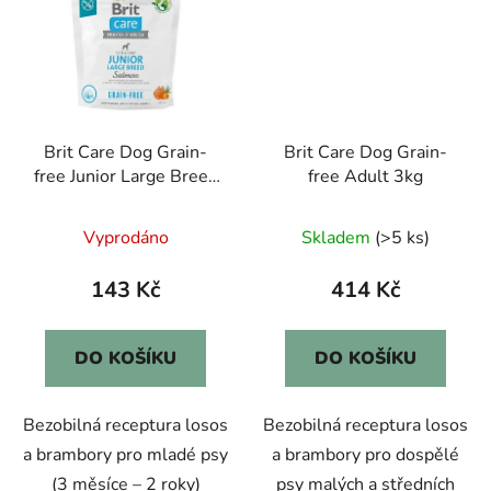
Brit Care Dog Grain-
Brit Care Dog Grain-
free Junior Large Breed
free Adult 3kg
1kg
Vyprodáno
Skladem
(>5 ks)
143 Kč
414 Kč
DO KOŠÍKU
DO KOŠÍKU
Bezobilná receptura losos
Bezobilná receptura losos
a brambory pro mladé psy
a brambory pro dospělé
(3 měsíce – 2 roky)
psy malých a středních