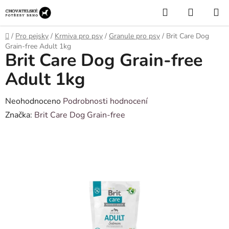
Přejít
Hledat
NÁKUP
na
KOŠÍK
obsah
Domů
/
Pro pejsky
/
Krmiva pro psy
/
Granule pro psy
/
Brit Care Dog
Grain-free Adult 1kg
Brit Care Dog Grain-free
Adult 1kg
Průměrné
Neohodnoceno
Podrobnosti hodnocení
hodnocení
Značka:
Brit Care Dog Grain-free
produktu
je
0,0
z
5
hvězdiček.