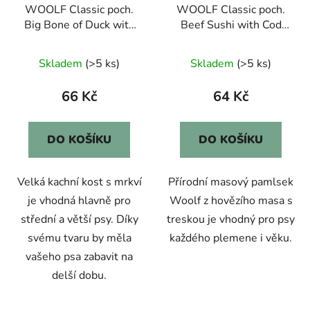
WOOLF Classic poch.
WOOLF Classic poch.
Big Bone of Duck with
Beef Sushi with Cod
Carrot 100g
100g
Skladem
(>5 ks)
Skladem
(>5 ks)
66 Kč
64 Kč
DO KOŠÍKU
DO KOŠÍKU
Velká kachní kost s mrkví
Přírodní masový pamlsek
je vhodná hlavně pro
Woolf z hovězího masa s
střední a větší psy. Díky
treskou je vhodný pro psy
svému tvaru by měla
každého plemene i věku.
vašeho psa zabavit na
delší dobu.