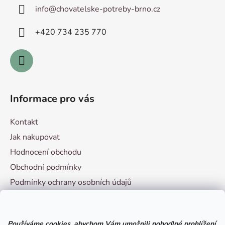
a
info
@
chovatelske-potreby-brno.cz
t
í
+420 ­734 235 770
Informace pro vás
Kontakt
Jak nakupovat
Hodnocení obchodu
Obchodní podmínky
Podmínky ochrany osobních údajů
Vzorový formulář pro odstoupení od smlouvy
Používáme cookies, abychom Vám umožnili pohodlné prohlížení