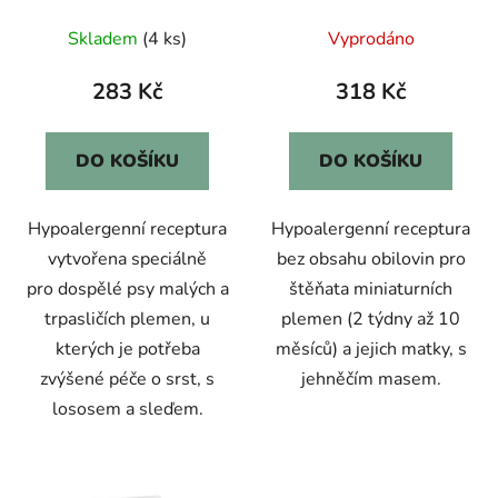
2kg
2kg
Skladem
(4 ks)
Vyprodáno
283 Kč
318 Kč
DO KOŠÍKU
DO KOŠÍKU
Hypoalergenní receptura
Hypoalergenní receptura
vytvořena speciálně
bez obsahu obilovin pro
pro dospělé psy malých a
štěňata miniaturních
trpasličích plemen, u
plemen (2 týdny až 10
kterých je potřeba
měsíců) a jejich matky, s
zvýšené péče o srst, s
jehněčím masem.
lososem a sleďem.