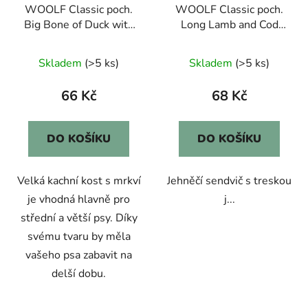
WOOLF Classic poch.
WOOLF Classic poch.
Big Bone of Duck with
Long Lamb and Cod
Carrot 100g
Sandwich 100g
Skladem
(>5 ks)
Skladem
(>5 ks)
66 Kč
68 Kč
DO KOŠÍKU
DO KOŠÍKU
Velká kachní kost s mrkví
Jehněčí sendvič s treskou
je vhodná hlavně pro
j...
střední a větší psy. Díky
svému tvaru by měla
vašeho psa zabavit na
delší dobu.