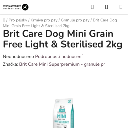
Přejít
Hledat
NÁKUP
na
KOŠÍK
obsah
Domů
/
Pro pejsky
/
Krmiva pro psy
/
Granule pro psy
/
Brit Care Dog
Mini Grain Free Light & Sterilised 2kg
Brit Care Dog Mini Grain
Free Light & Sterilised 2kg
Průměrné
Neohodnoceno
Podrobnosti hodnocení
hodnocení
Značka:
Brit Care Mini Superpremium - granule pr
produktu
je
0,0
z
5
hvězdiček.