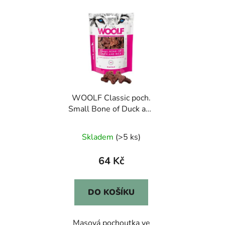
WOOLF Classic poch.
Small Bone of Duck and
Rice 100g
Skladem
(>5 ks)
64 Kč
DO KOŠÍKU
Masová pochoutka ve