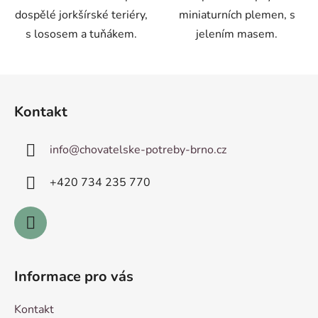
dospělé jorkšírské teriéry,
miniaturních plemen, s
s lososem a tuňákem.
jelením masem.
Z
á
Kontakt
p
a
info
@
chovatelske-potreby-brno.cz
t
í
+420 ­734 235 770
Informace pro vás
Kontakt