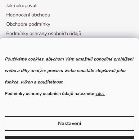
Jak nakupovat
Hodnocení obchodu
Obchodní podmínky
Podmínky ochrany osobních údajů
Vzorový formulář pro odstoupení od smlouvy
Používáme cookies, abychom Vám umožnili pohodlné prohlížení
Facebook
webu a díky analýze provozu webu neustále zlepšovali jeho
funkce, výkon a použitelnost.
Podmínky ochrany osobních údajů naleznete
zde:
Nastavení
Vytvořil Shoptet