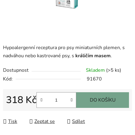
Hypoalergenní receptura pro psy miniaturních plemen, s
nadváhou nebo kastrované psy, s
králičím masem
.
Dostupnost
Skladem
(>5 ks)
Kód:
91670
318 Kč
DO KOŠÍKU
Měrná cena:
Tisk
Zeptat se
Sdílet