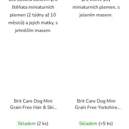
štěňata miniaturních
miniaturních plemen, s
plemen (2 týdny až 10
jelením masem.
měsíců) a jejich matky, s
jehněčím masem.
Brit Care Dog Mini
Brit Care Dog Mini
Grain Free Hair & Skin
Grain Free Yorkshire
7kg
7kg
Skladem
(2 ks)
Skladem
(>5 ks)