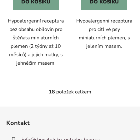
DO KOŠÍKU
DO KOŠÍKU
Hypoalergenní receptura
Hypoalergenní receptura
bez obsahu obilovin pro
pro citlivé psy
štěňata miniaturních
miniaturních plemen, s
plemen (2 týdny až 10
jelením masem.
měsíců) a jejich matky, s
jehněčím masem.
18
položek celkem
O
v
l
Z
á
á
d
Kontakt
p
a
a
c
info
@
chovatelske-potreby-brno.cz