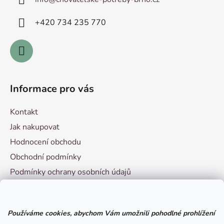
t
í
p
í
+420 ­734 235 770
r
v
k
y
v
ý
Informace pro vás
p
i
Kontakt
s
u
Jak nakupovat
Hodnocení obchodu
Obchodní podmínky
Podmínky ochrany osobních údajů
Vzorový formulář pro odstoupení od smlouvy
Používáme cookies, abychom Vám umožnili pohodlné prohlížení