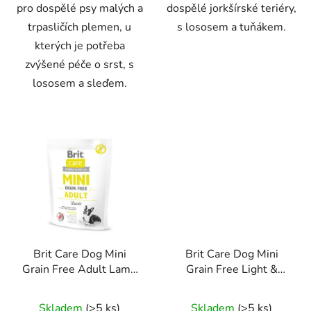
pro dospělé psy malých a
dospělé jorkšírské teriéry,
trpasličích plemen, u
s lososem a tuňákem.
kterých je potřeba
zvýšené péče o srst, s
lososem a sleďem.
Brit Care Dog Mini
Brit Care Dog Mini
Grain Free Adult Lamb
Grain Free Light &
400g
Sterilised 400g
Skladem
(>5 ks)
Skladem
(>5 ks)