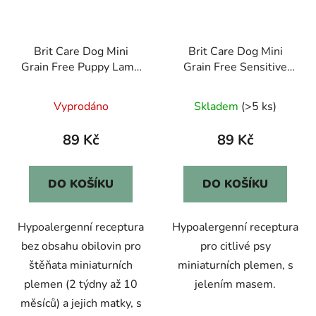
Brit Care Dog Mini
Brit Care Dog Mini
Grain Free Puppy Lamb
Grain Free Sensitive
400g
400g
Vyprodáno
Skladem
(>5 ks)
89 Kč
89 Kč
DO KOŠÍKU
DO KOŠÍKU
Hypoalergenní receptura
Hypoalergenní receptura
bez obsahu obilovin pro
pro citlivé psy
štěňata miniaturních
miniaturních plemen, s
plemen (2 týdny až 10
jelením masem.
měsíců) a jejich matky, s