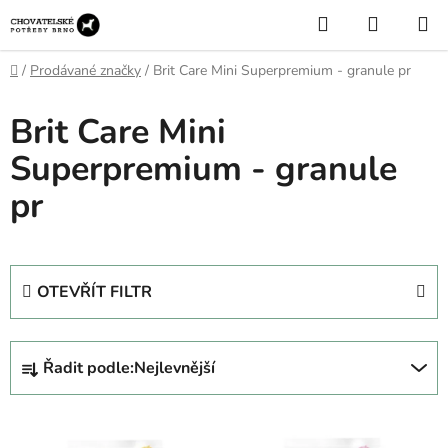
Přejít
Hledat
NÁKUP
na
KOŠÍK
obsah
Domů
/
Prodávané značky
/
Brit Care Mini Superpremium - granule pr
Brit Care Mini
Superpremium - granule
pr
OTEVŘÍT FILTR
Ř
Řadit podle:
Nejlevnější
a
z
V
e