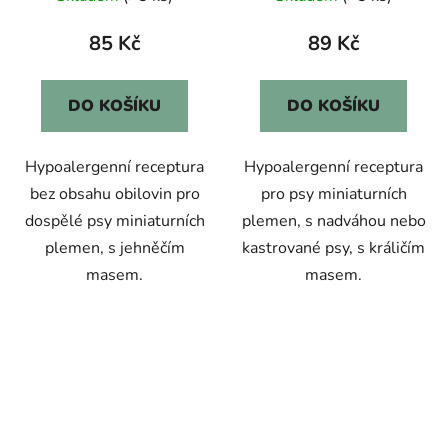
85 Kč
89 Kč
DO KOŠÍKU
DO KOŠÍKU
Hypoalergenní receptura
Hypoalergenní receptura
bez obsahu obilovin pro
pro psy miniaturních
dospělé psy miniaturních
plemen, s nadváhou nebo
plemen, s jehněčím
kastrované psy, s králičím
masem.
masem.