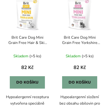
ý
n
p
í
i
p
s
r
p
o
r
d
Brit Care Dog Mini
Brit Care Dog Mini
o
u
Grain Free Hair & Skin
Grain Free Yorkshire
d
k
400g
400g
u
t
Skladem
(>5 ks)
Skladem
(>5 ks)
k
ů
t
82 Kč
82 Kč
ů
DO KOŠÍKU
DO KOŠÍKU
Hypoalergenní receptura
Hypoalergenní složení
vytvořena speciálně
bez obsahu obilovin pro