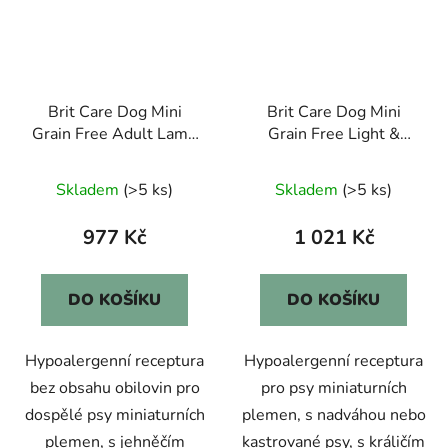
Brit Care Dog Mini
Brit Care Dog Mini
Grain Free Adult Lamb
Grain Free Light &
7kg
Sterilised 7kg
Skladem
(>5 ks)
Skladem
(>5 ks)
977 Kč
1 021 Kč
DO KOŠÍKU
DO KOŠÍKU
Hypoalergenní receptura
Hypoalergenní receptura
bez obsahu obilovin pro
pro psy miniaturních
dospělé psy miniaturních
plemen, s nadváhou nebo
plemen, s jehněčím
kastrované psy, s králičím