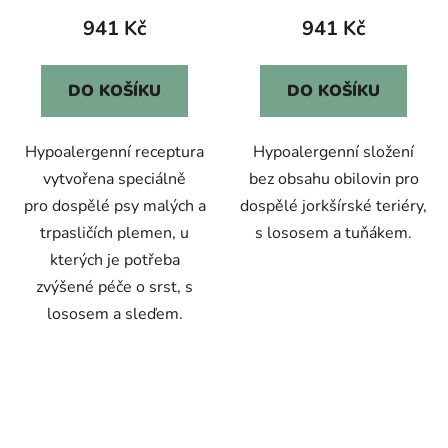
941 Kč
941 Kč
DO KOŠÍKU
DO KOŠÍKU
Hypoalergenní receptura
Hypoalergenní složení
vytvořena speciálně
bez obsahu obilovin pro
pro dospělé psy malých a
dospělé jorkšírské teriéry,
trpasličích plemen, u
s lososem a tuňákem.
kterých je potřeba
zvýšené péče o srst, s
lososem a sleďem.