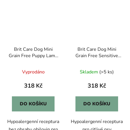
Brit Care Dog Mini
Brit Care Dog Mini
Grain Free Puppy Lamb
Grain Free Sensitive
2kg
2kg
Vyprodáno
Skladem
(>5 ks)
318 Kč
318 Kč
DO KOŠÍKU
DO KOŠÍKU
Hypoalergenní receptura
Hypoalergenní receptura
bez obsahu obilovin pro
pro citlivé psy