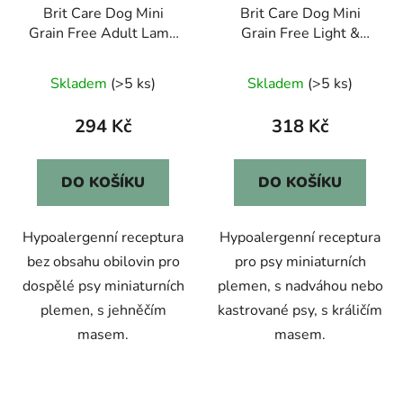
Brit Care Dog Mini
Brit Care Dog Mini
Grain Free Adult Lamb
Grain Free Light &
2kg
Sterilised 2kg
Skladem
(>5 ks)
Skladem
(>5 ks)
294 Kč
318 Kč
DO KOŠÍKU
DO KOŠÍKU
Hypoalergenní receptura
Hypoalergenní receptura
bez obsahu obilovin pro
pro psy miniaturních
dospělé psy miniaturních
plemen, s nadváhou nebo
plemen, s jehněčím
kastrované psy, s králičím
masem.
masem.