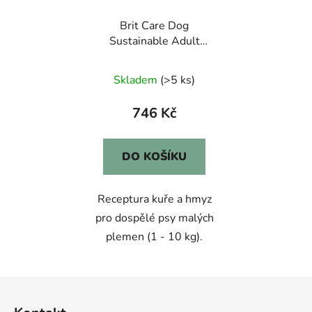
Brit Care Dog
Sustainable Adult
Small Breed 7kg
Skladem
(>5 ks)
746 Kč
DO KOŠÍKU
Receptura kuře a hmyz
pro dospělé psy malých
plemen (1 - 10 kg).
Z
á