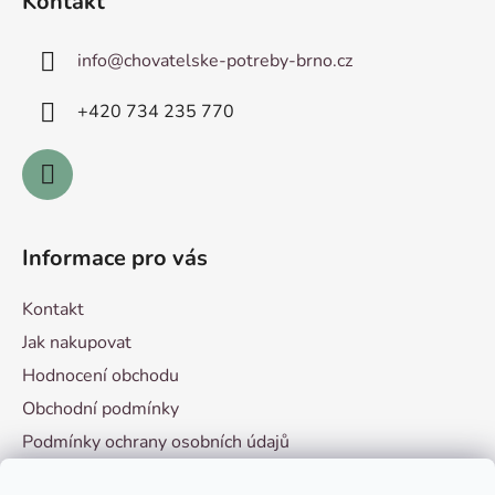
Kontakt
p
a
info
@
chovatelske-potreby-brno.cz
t
í
+420 ­734 235 770
Informace pro vás
Kontakt
Jak nakupovat
Hodnocení obchodu
Obchodní podmínky
Podmínky ochrany osobních údajů
Vzorový formulář pro odstoupení od smlouvy