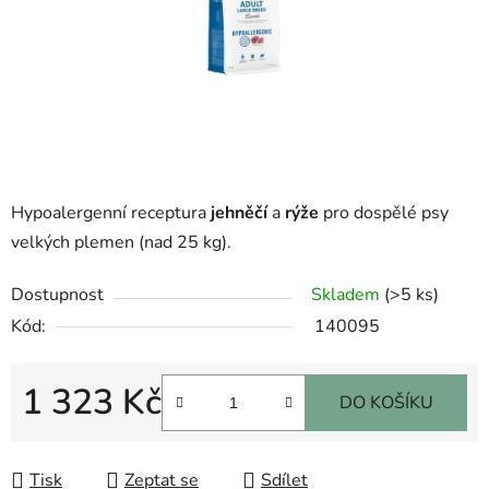
Hypoalergenní receptura
jehněčí
a
rýže
pro dospělé psy
velkých plemen (nad 25 kg).
Dostupnost
Skladem
(>5 ks)
Kód:
140095
1 323 Kč
DO KOŠÍKU
Měrná cena:
Tisk
Zeptat se
Sdílet