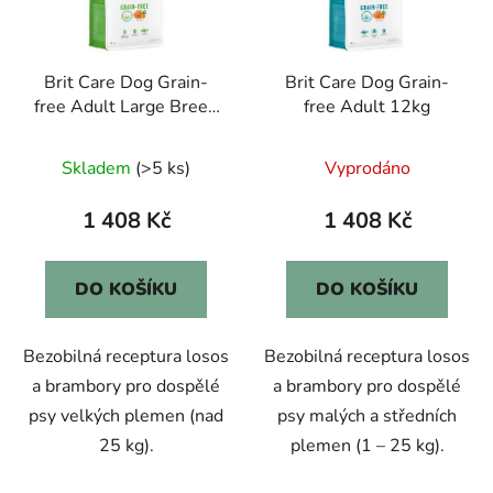
Brit Care Dog Grain-
Brit Care Dog Grain-
free Adult Large Breed
free Adult 12kg
12kg
Skladem
(>5 ks)
Vyprodáno
1 408 Kč
1 408 Kč
DO KOŠÍKU
DO KOŠÍKU
Bezobilná receptura losos
Bezobilná receptura losos
a brambory pro dospělé
a brambory pro dospělé
psy velkých plemen (nad
psy malých a středních
25 kg).
plemen (1 – 25 kg).