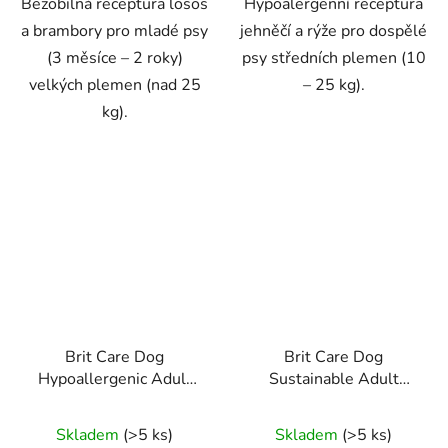
Bezobilná receptura losos
Hypoalergenní receptura
a brambory pro mladé psy
jehněčí a rýže pro dospělé
(3 měsíce – 2 roky)
psy středních plemen (10
velkých plemen (nad 25
– 25 kg).
kg).
Brit Care Dog
Brit Care Dog
Hypoallergenic Adult
Sustainable Adult
Small Breed 7kg
Medium Breed 12kg
Skladem
(>5 ks)
Skladem
(>5 ks)