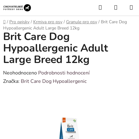
Přejít
Hledat
NÁKUP
na
KOŠÍK
obsah
Domů
/
Pro pejsky
/
Krmiva pro psy
/
Granule pro psy
/
Brit Care Dog
Hypoallergenic Adult Large Breed 12kg
Brit Care Dog
Hypoallergenic Adult
Large Breed 12kg
Průměrné
Neohodnoceno
Podrobnosti hodnocení
hodnocení
Značka:
Brit Care Dog Hypoallergenic
produktu
je
0,0
z
5
hvězdiček.