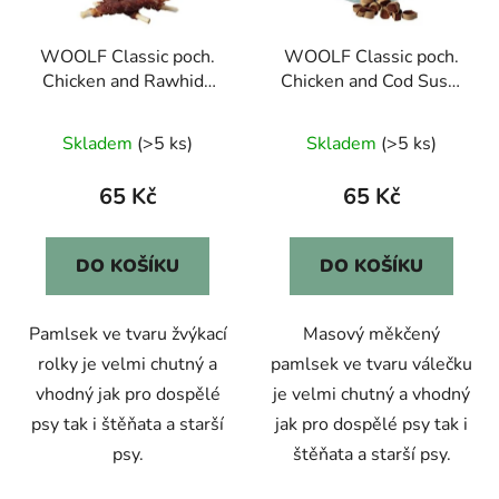
WOOLF Classic poch.
WOOLF Classic poch.
Chicken and Rawhide
Chicken and Cod Sushi
Twister 100g
100g
Skladem
(>5 ks)
Skladem
(>5 ks)
65 Kč
65 Kč
DO KOŠÍKU
DO KOŠÍKU
Pamlsek ve tvaru žvýkací
Masový měkčený
rolky je velmi chutný a
pamlsek ve tvaru válečku
vhodný jak pro dospělé
je velmi chutný a vhodný
psy tak i štěňata a starší
jak pro dospělé psy tak i
psy.
štěňata a starší psy.