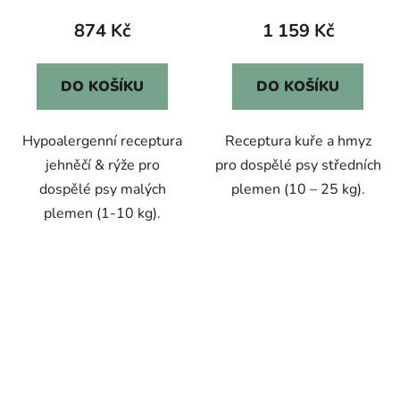
874 Kč
1 159 Kč
DO KOŠÍKU
DO KOŠÍKU
Hypoalergenní receptura
Receptura kuře a hmyz
jehněčí & rýže pro
pro dospělé psy středních
dospělé psy malých
plemen (10 – 25 kg).
plemen (1-10 kg).