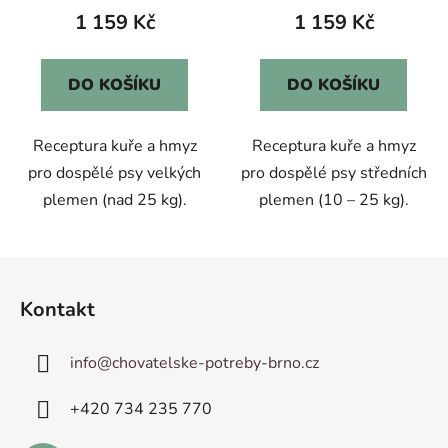
1 159 Kč
1 159 Kč
DO KOŠÍKU
DO KOŠÍKU
Receptura kuře a hmyz
Receptura kuře a hmyz
pro dospělé psy velkých
pro dospělé psy středních
plemen (nad 25 kg).
plemen (10 – 25 kg).
Z
á
Kontakt
p
a
info
@
chovatelske-potreby-brno.cz
t
í
+420 ­734 235 770