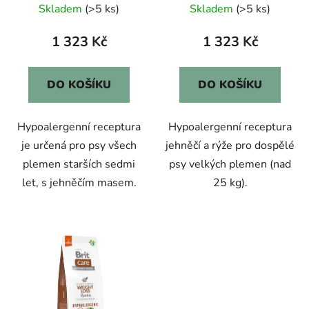
Skladem
(>5 ks)
Skladem
(>5 ks)
1 323 Kč
1 323 Kč
DO KOŠÍKU
DO KOŠÍKU
Hypoalergenní receptura
Hypoalergenní receptura
je určená pro psy všech
jehněčí a rýže pro dospělé
plemen starších sedmi
psy velkých plemen (nad
let, s jehněčím masem.
25 kg).