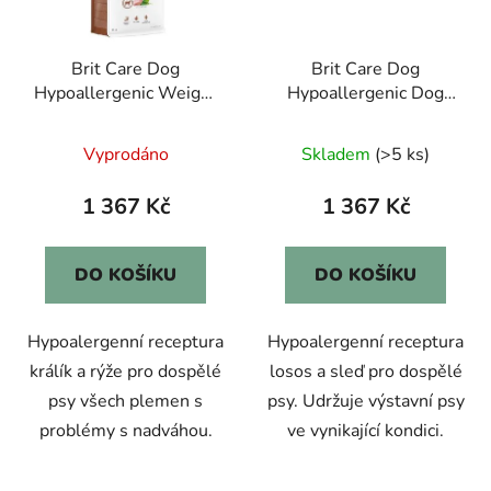
Brit Care Dog
Brit Care Dog
Hypoallergenic Weight
Hypoallergenic Dog
Loss 12kg
Show Champion 12kg
Vyprodáno
Skladem
(>5 ks)
1 367 Kč
1 367 Kč
DO KOŠÍKU
DO KOŠÍKU
Hypoalergenní receptura
Hypoalergenní receptura
králík a rýže pro dospělé
losos a sleď pro dospělé
psy všech plemen s
psy. Udržuje výstavní psy
problémy s nadváhou.
ve vynikající kondici.