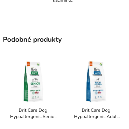
kachního...
Podobné produkty
Brit Care Dog
Brit Care Dog
Hypoallergenic Senior
Hypoallergenic Adult
12kg
Large Breed 12kg