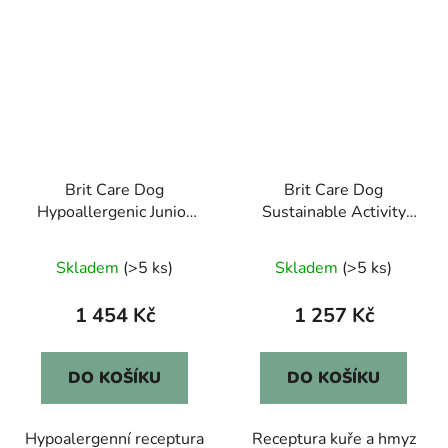
Brit Care Dog
Brit Care Dog
Hypoallergenic Junior
Sustainable Activity
Large Breed 12kg
12kg
Skladem
(>5 ks)
Skladem
(>5 ks)
1 454 Kč
1 257 Kč
DO KOŠÍKU
DO KOŠÍKU
Hypoalergenní receptura
Receptura kuře a hmyz