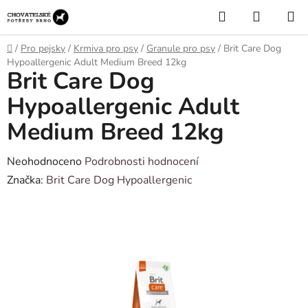
Přejít
Hledat
NÁKUP
na
KOŠÍK
obsah
Domů
/
Pro pejsky
/
Krmiva pro psy
/
Granule pro psy
/
Brit Care Dog
Hypoallergenic Adult Medium Breed 12kg
Brit Care Dog
Hypoallergenic Adult
Medium Breed 12kg
Průměrné
Neohodnoceno
Podrobnosti hodnocení
hodnocení
Značka:
Brit Care Dog Hypoallergenic
produktu
je
0,0
z
5
hvězdiček.