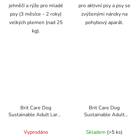
jehněčí a rýže pro mladé
pro aktivní psy a psy se
psy (3 měsíce – 2 roky)
zvýšenými nároky na
velkých plemen (nad 25
pohybový aparát.
kg).
Brit Care Dog
Brit Care Dog
Sustainable Adult Large
Sustainable Adult
Breed 12kg
Medium Breed 12kg
Vyprodáno
Skladem
(>5 ks)