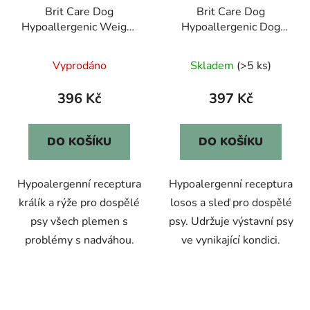
Brit Care Dog
Brit Care Dog
Hypoallergenic Weight
Hypoallergenic Dog
Loss 3kg
Show Champion 3kg
Vyprodáno
Skladem
(>5 ks)
396 Kč
397 Kč
DO KOŠÍKU
DO KOŠÍKU
Hypoalergenní receptura
Hypoalergenní receptura
králík a rýže pro dospělé
losos a sleď pro dospělé
psy všech plemen s
psy. Udržuje výstavní psy
problémy s nadváhou.
ve vynikající kondici.