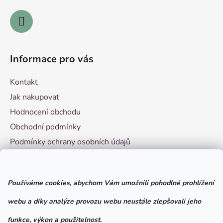
v
k
y
v
ý
Informace pro vás
p
i
Kontakt
s
u
Jak nakupovat
Hodnocení obchodu
Obchodní podmínky
Podmínky ochrany osobních údajů
Vzorový formulář pro odstoupení od smlouvy
Používáme cookies, abychom Vám umožnili pohodlné prohlížení
Facebook
webu a díky analýze provozu webu neustále zlepšovali jeho
funkce, výkon a použitelnost.