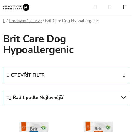
Přejít
Hledat
NÁKUP
na
KOŠÍK
obsah
Domů
/
Prodávané značky
/
Brit Care Dog Hypoallergenic
Brit Care Dog
Hypoallergenic
OTEVŘÍT FILTR
Ř
Řadit podle:
Nejlevnější
a
z
V
e
ý
n
p
í