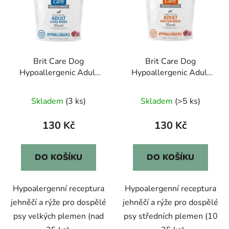
i
p
s
r
p
o
r
d
Brit Care Dog
Brit Care Dog
o
u
Hypoallergenic Adult
Hypoallergenic Adult
d
k
Large Breed 1kg
Medium Breed 1kg
u
t
Skladem
(3 ks)
Skladem
(>5 ks)
k
ů
t
130 Kč
130 Kč
ů
DO KOŠÍKU
DO KOŠÍKU
Hypoalergenní receptura
Hypoalergenní receptura
jehněčí a rýže pro dospělé
jehněčí a rýže pro dospělé
psy velkých plemen (nad
psy středních plemen (10