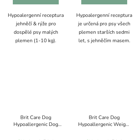
Hypoalergenní receptura
Hypoalergenní receptura
jehněčí & rýže pro
je určená pro psy všech
dospělé psy malých
plemen starších sedmi
plemen (1-10 kg).
let, s jehněčím masem.
Brit Care Dog
Brit Care Dog
Hypoallergenic Dog
Hypoallergenic Weight
Show Champion 1kg
Loss 1kg