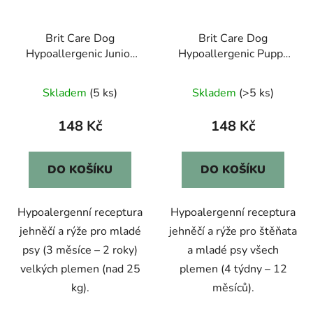
Brit Care Dog
Brit Care Dog
Hypoallergenic Junior
Hypoallergenic Puppy
Large Breed 1kg
1kg
Skladem
(5 ks)
Skladem
(>5 ks)
148 Kč
148 Kč
DO KOŠÍKU
DO KOŠÍKU
Hypoalergenní receptura
Hypoalergenní receptura
jehněčí a rýže pro mladé
jehněčí a rýže pro štěňata
psy (3 měsíce – 2 roky)
a mladé psy všech
velkých plemen (nad 25
plemen (4 týdny – 12
kg).
měsíců).